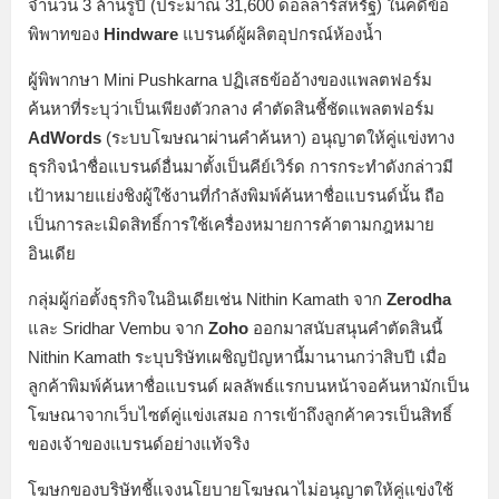
จำนวน 3 ล้านรูปี (ประมาณ 31,600 ดอลลาร์สหรัฐ) ในคดีข้อ
พิพาทของ
Hindware
แบรนด์ผู้ผลิตอุปกรณ์ห้องน้ำ
ผู้พิพากษา Mini Pushkarna ปฏิเสธข้ออ้างของแพลตฟอร์ม
ค้นหาที่ระบุว่าเป็นเพียงตัวกลาง คำตัดสินชี้ชัดแพลตฟอร์ม
AdWords
(ระบบโฆษณาผ่านคำค้นหา) อนุญาตให้คู่แข่งทาง
ธุรกิจนำชื่อแบรนด์อื่นมาตั้งเป็นคีย์เวิร์ด การกระทำดังกล่าวมี
เป้าหมายแย่งชิงผู้ใช้งานที่กำลังพิมพ์ค้นหาชื่อแบรนด์นั้น ถือ
เป็นการละเมิดสิทธิ์การใช้เครื่องหมายการค้าตามกฎหมาย
อินเดีย
กลุ่มผู้ก่อตั้งธุรกิจในอินเดียเช่น Nithin Kamath จาก
Zerodha
และ Sridhar Vembu จาก
Zoho
ออกมาสนับสนุนคำตัดสินนี้
Nithin Kamath ระบุบริษัทเผชิญปัญหานี้มานานกว่าสิบปี เมื่อ
ลูกค้าพิมพ์ค้นหาชื่อแบรนด์ ผลลัพธ์แรกบนหน้าจอค้นหามักเป็น
โฆษณาจากเว็บไซต์คู่แข่งเสมอ การเข้าถึงลูกค้าควรเป็นสิทธิ์
ของเจ้าของแบรนด์อย่างแท้จริง
โฆษกของบริษัทชี้แจงนโยบายโฆษณาไม่อนุญาตให้คู่แข่งใช้