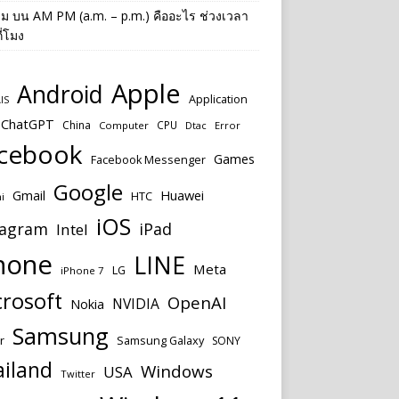
าม
บน
AM PM (a.m. – p.m.) คืออะไร ช่วงเวลา
ี่โมง
Apple
Android
Application
IS
ChatGPT
China
CPU
Computer
Dtac
Error
cebook
Games
Facebook Messenger
Google
Huawei
Gmail
HTC
i
iOS
tagram
iPad
Intel
hone
LINE
Meta
LG
iPhone 7
rosoft
OpenAI
NVIDIA
Nokia
Samsung
r
Samsung Galaxy
SONY
ailand
Windows
USA
Twitter