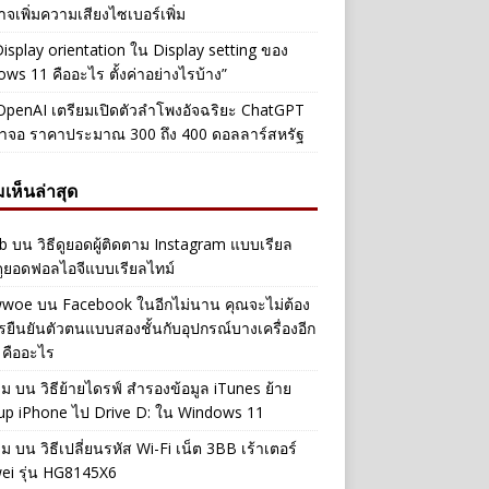
าจเพิ่มความเสียงไซเบอร์เพิ่ม
Display orientation ใน Display setting ของ
ws 11 คืออะไร ตั้งค่าอย่างไรบ้าง”
penAI เตรียมเปิดตัวลำโพงอัจฉริยะ ChatGPT
้าจอ ราคาประมาณ 300 ถึง 400 ดอลลาร์สหรัฐ
เห็นล่าสุด
b
บน
วิธีดูยอดผู้ติดตาม Instagram แบบเรียล
ดูยอดฟอลไอจีแบบเรียลไทม์
iwwoe
บน
Facebook ในอีกไม่นาน คุณจะไม่ต้อง
รยืนยันตัวตนแบบสองชั้นกับอุปกรณ์บางเครื่องอีก
 คืออะไร
าม
บน
วิธีย้ายไดรฟ์ สำรองข้อมูล iTunes ย้าย
up iPhone ไป Drive D: ใน Windows 11
าม
บน
วิธีเปลี่ยนรหัส Wi-Fi เน็ต 3BB เร้าเตอร์
ei รุ่น HG8145X6