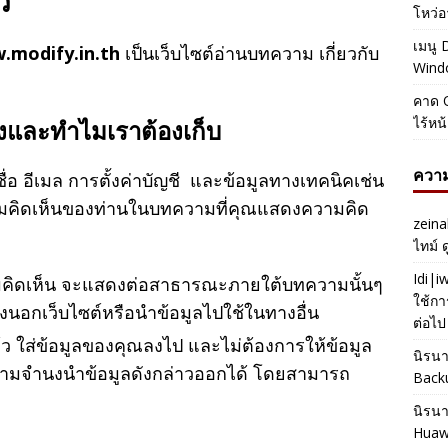
ว
โหว่อ
เมนู 
.modify.in.th
เป็นเว็บไซต์อ่านบทความ เกี่ยวกับ
Windo
คาด O
ไร้หน
างและทำไมเราต้องเก็บ
ความ
ื่อ อีเมล การตั้งค่าบัญชี และข้อมูลทางเทคนิคเช่น
จความคิดเห็นของท่านในบทความที่คุณแสดงความคิด
zeina
ไทม์ 
Idi|
ามคิดเห็น จะแสดงต่อสาธารณะภายใต้บทความนั้นๆ
ใช้กา
สดงนอกเว็บไซต์หรือนำข้อมูลไปใช้ในทางอื่น
ต่อไป
 ใส่ข้อมูลของคุณลงไป และไม่ต้องการให้ข้อมูล
นิรน
ามจำนงนำข้อมูลดังกล่าวออกได้ โดยสามารถ
Back
นิรน
Huaw