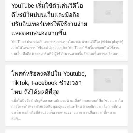
YouTube เริ่มใช้ตัวเล่นวิดีโอ
ดีไซน์ใหม่บนเว็บและมือถือ
ปรับอินเทอร์เฟซให้ใช้งานง่าย
และตอบสนองมากขึ้น
YouTube ประกาศอัปเดตการออกแบบใหม่ของตัวเล่นวิดีโอ (video player)
ภายใต้โครงการ “Visual Updates for YouTube” ซึ่งเริ่มทยอยเปิดใช้งาน
บนเว็บ มือถือ และสมาร์ตทีวี ผู้ใช้จำนวนมากเริ่มสังเกตเห็นการเปลี่ยนแป…
โพสต์หรือลงคลิปใน Youtube,
TikTok, Facebook ช่วงเวลา
ไหน ถึงได้ผลดีที่สุด
หนึ่งในปัจจัยสำคัญที่หลายคนมักมองข้ามเมื่อทำคอนเทนต์คือ “ช่วงเวลาใน
การโพสต์” เพราะถึงแม้คลิปของคุณจะดีแค่ไหน ถ้าลงผิดเวลา โอกาสที่คน
จะเห็น แชร์ หรือมีส่วนร่วมก็อาจลดลงอย่างมาก การเลือกเวลาที่เหมาะ
สมจึ…