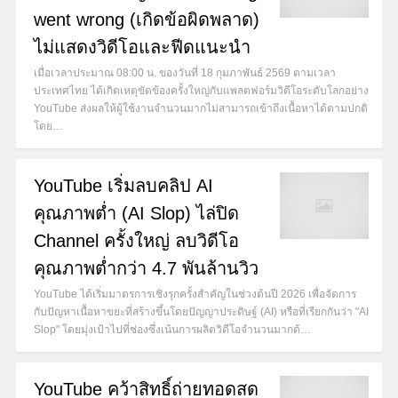
went wrong (เกิดข้อผิดพลาด)
ไม่แสดงวิดีโอและฟีดแนะนำ
เมื่อเวลาประมาณ 08:00 น. ของวันที่ 18 กุมภาพันธ์ 2569 ตามเวลา
ประเทศไทย ได้เกิดเหตุขัดข้องครั้งใหญ่กับแพลตฟอร์มวิดีโอระดับโลกอย่าง
YouTube ส่งผลให้ผู้ใช้งานจำนวนมากไม่สามารถเข้าถึงเนื้อหาได้ตามปกติ
โดย…
YouTube เริ่มลบคลิป AI
คุณภาพต่ำ (AI Slop) ไล่ปิด
Channel ครั้งใหญ่ ลบวิดีโอ
คุณภาพต่ำกว่า 4.7 พันล้านวิว
YouTube ได้เริ่มมาตรการเชิงรุกครั้งสำคัญในช่วงต้นปี 2026 เพื่อจัดการ
กับปัญหาเนื้อหาขยะที่สร้างขึ้นโดยปัญญาประดิษฐ์ (AI) หรือที่เรียกกันว่า "AI
Slop" โดยมุ่งเป้าไปที่ช่องซึ่งเน้นการผลิตวิดีโอจำนวนมากด้…
YouTube คว้าสิทธิ์ถ่ายทอดสด