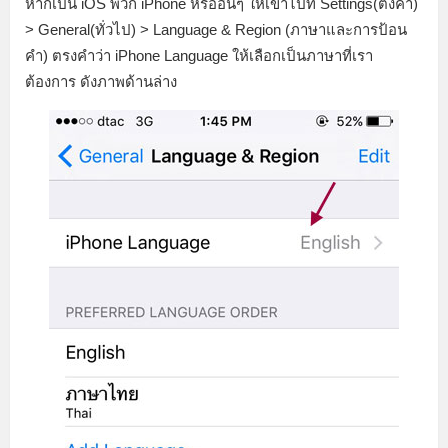
หากเป็น iOS พวก iPhone หรืออื่นๆ ให้เข้าไปที่ Settings(ตั้งค่า)
> General(ทั่วไป) > Language & Region (ภาษาและการป้อน
คำ) ตรงคำว่า iPhone Language ให้เลือกเป็นภาษาที่เรา
ต้องการ ดังภาพด้านล่าง