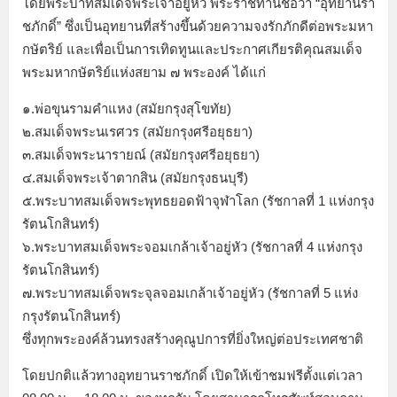
โดยพระบาทสมเด็จพระเจ้าอยู่หัว พระราชทานชื่อว่า “อุทยานรา
ชภักดิ์” ซึ่งเป็นอุทยานที่สร้างขึ้นด้วยความจงรักภักดีต่อพระมหา
กษัตริย์ และเพื่อเป็นการเทิดทูนและประกาศเกียรติคุณสมเด็จ
พระมหากษัตริย์แห่งสยาม ๗ พระองค์ ได้แก่
๑.พ่อขุนรามคำแหง (สมัยกรุงสุโขทัย)
๒.สมเด็จพระนเรศวร (สมัยกรุงศรีอยุธยา)
๓.สมเด็จพระนารายณ์ (สมัยกรุงศรีอยุธยา)
๔.สมเด็จพระเจ้าตากสิน (สมัยกรุงธนบุรี)
๕.พระบาทสมเด็จพระพุทธยอดฟ้าจุฬาโลก (รัชกาลที่ 1 แห่งกรุง
รัตนโกสินทร์)
๖.พระบาทสมเด็จพระจอมเกล้าเจ้าอยู่หัว (รัชกาลที่ 4 แห่งกรุง
รัตนโกสินทร์)
๗.พระบาทสมเด็จพระจุลจอมเกล้าเจ้าอยู่หัว (รัชกาลที่ 5 แห่ง
กรุงรัตนโกสินทร์)
ซึ่งทุกพระองค์ล้วนทรงสร้างคุณูปการที่ยิ่งใหญ่ต่อประเทศชาติ
โดยปกติแล้วทางอุทยานราชภักดิ์ เปิดให้เข้าชมฟรีตั้งแต่เวลา