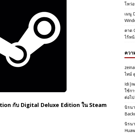
โหว่อ
เมนู 
Windo
คาด O
ไร้หน
ความ
zeina
ไทม์ 
Idi|
ใช้กา
ต่อไป
ion กับ Digital Deluxe Edition ใน Steam
นิรน
Back
นิรน
Huaw