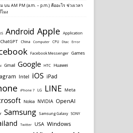
าม
บน
AM PM (a.m. – p.m.) คืออะไร ช่วงเวลา
ี่โมง
Apple
Android
Application
IS
ChatGPT
China
CPU
Computer
Dtac
Error
cebook
Games
Facebook Messenger
Google
Huawei
Gmail
HTC
i
iOS
tagram
iPad
Intel
hone
LINE
Meta
LG
iPhone 7
rosoft
OpenAI
NVIDIA
Nokia
Samsung
r
Samsung Galaxy
SONY
ailand
Windows
USA
Twitter