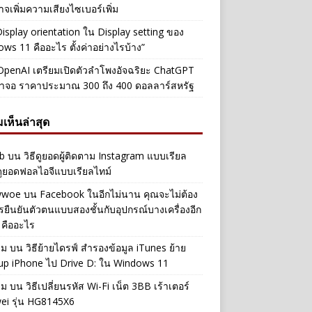
าจเพิ่มความเสียงไซเบอร์เพิ่ม
Display orientation ใน Display setting ของ
ws 11 คืออะไร ตั้งค่าอย่างไรบ้าง”
penAI เตรียมเปิดตัวลำโพงอัจฉริยะ ChatGPT
้าจอ ราคาประมาณ 300 ถึง 400 ดอลลาร์สหรัฐ
เห็นล่าสุด
b
บน
วิธีดูยอดผู้ติดตาม Instagram แบบเรียล
ดูยอดฟอลไอจีแบบเรียลไทม์
iwwoe
บน
Facebook ในอีกไม่นาน คุณจะไม่ต้อง
รยืนยันตัวตนแบบสองชั้นกับอุปกรณ์บางเครื่องอีก
 คืออะไร
าม
บน
วิธีย้ายไดรฟ์ สำรองข้อมูล iTunes ย้าย
up iPhone ไป Drive D: ใน Windows 11
าม
บน
วิธีเปลี่ยนรหัส Wi-Fi เน็ต 3BB เร้าเตอร์
ei รุ่น HG8145X6