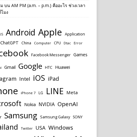
าม
บน
AM PM (a.m. – p.m.) คืออะไร ช่วงเวลา
ี่โมง
Apple
Android
Application
IS
ChatGPT
China
CPU
Computer
Dtac
Error
cebook
Games
Facebook Messenger
Google
Huawei
Gmail
HTC
i
iOS
tagram
iPad
Intel
hone
LINE
Meta
LG
iPhone 7
rosoft
OpenAI
NVIDIA
Nokia
Samsung
r
Samsung Galaxy
SONY
ailand
Windows
USA
Twitter