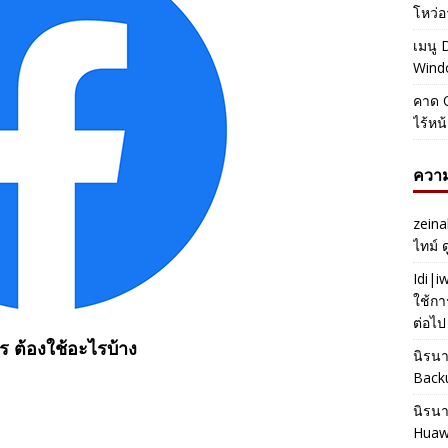
โหว่อ
เมนู 
Windo
คาด O
ไร้หน
ความ
zeina
ไทม์ 
Idi|
ใช้กา
ต่อไป
 ต้องใช้อะไรบ้าง
นิรน
Back
นิรน
Huaw