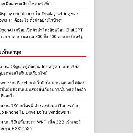
าจเพิ่มความเสียงไซเบอร์เพิ่ม
Display orientation ใน Display setting ของ
ws 11 คืออะไร ตั้งค่าอย่างไรบ้าง”
penAI เตรียมเปิดตัวลำโพงอัจฉริยะ ChatGPT
้าจอ ราคาประมาณ 300 ถึง 400 ดอลลาร์สหรัฐ
เห็นล่าสุด
b
บน
วิธีดูยอดผู้ติดตาม Instagram แบบเรียล
ดูยอดฟอลไอจีแบบเรียลไทม์
iwwoe
บน
Facebook ในอีกไม่นาน คุณจะไม่ต้อง
รยืนยันตัวตนแบบสองชั้นกับอุปกรณ์บางเครื่องอีก
 คืออะไร
าม
บน
วิธีย้ายไดรฟ์ สำรองข้อมูล iTunes ย้าย
up iPhone ไป Drive D: ใน Windows 11
าม
บน
วิธีเปลี่ยนรหัส Wi-Fi เน็ต 3BB เร้าเตอร์
ei รุ่น HG8145X6