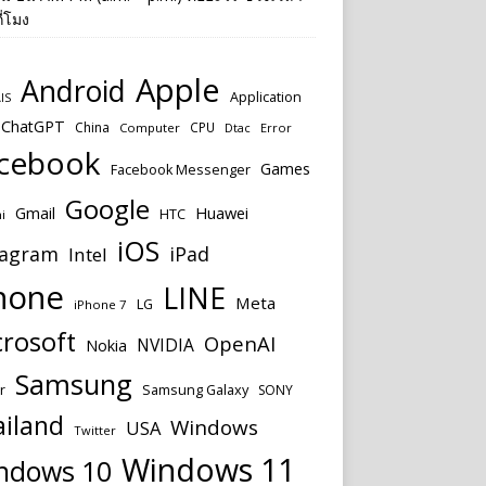
ี่โมง
Apple
Android
Application
IS
ChatGPT
China
CPU
Computer
Dtac
Error
cebook
Games
Facebook Messenger
Google
Huawei
Gmail
HTC
i
iOS
tagram
iPad
Intel
hone
LINE
Meta
LG
iPhone 7
rosoft
OpenAI
NVIDIA
Nokia
Samsung
Samsung Galaxy
r
SONY
ailand
Windows
USA
Twitter
Windows 11
ndows 10