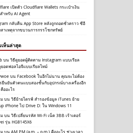
flare เปิดตัว Cloudflare Wallets กระเป๋าเงิน
ัลสำหรับ AI Agent
ram กลับคืน App Store หลังถูกถอดชั่วคราว ซีอี
ยสาเหตุจากขบวนการกรรโชกทรัพย์
เห็นล่าสุด
b
บน
วิธีดูยอดผู้ติดตาม Instagram แบบเรียล
ดูยอดฟอลไอจีแบบเรียลไทม์
iwwoe
บน
Facebook ในอีกไม่นาน คุณจะไม่ต้อง
รยืนยันตัวตนแบบสองชั้นกับอุปกรณ์บางเครื่องอีก
 คืออะไร
าม
บน
วิธีย้ายไดรฟ์ สำรองข้อมูล iTunes ย้าย
up iPhone ไป Drive D: ใน Windows 11
าม
บน
วิธีเปลี่ยนรหัส Wi-Fi เน็ต 3BB เร้าเตอร์
ei รุ่น HG8145X6
าม
บน
AM PM (a.m. – p.m.) คืออะไร ช่วงเวลา