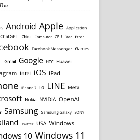
ี่โมง
Apple
Android
Application
IS
ChatGPT
China
CPU
Computer
Dtac
Error
cebook
Games
Facebook Messenger
Google
Huawei
Gmail
HTC
i
iOS
tagram
iPad
Intel
hone
LINE
Meta
LG
iPhone 7
rosoft
OpenAI
NVIDIA
Nokia
Samsung
Samsung Galaxy
r
SONY
ailand
Windows
USA
Twitter
Windows 11
ndows 10