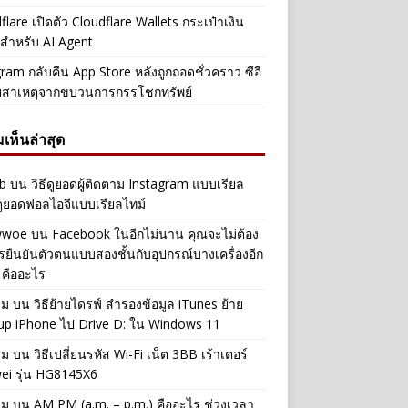
flare เปิดตัว Cloudflare Wallets กระเป๋าเงิน
ัลสำหรับ AI Agent
ram กลับคืน App Store หลังถูกถอดชั่วคราว ซีอี
ยสาเหตุจากขบวนการกรรโชกทรัพย์
เห็นล่าสุด
b
บน
วิธีดูยอดผู้ติดตาม Instagram แบบเรียล
ดูยอดฟอลไอจีแบบเรียลไทม์
iwwoe
บน
Facebook ในอีกไม่นาน คุณจะไม่ต้อง
รยืนยันตัวตนแบบสองชั้นกับอุปกรณ์บางเครื่องอีก
 คืออะไร
าม
บน
วิธีย้ายไดรฟ์ สำรองข้อมูล iTunes ย้าย
up iPhone ไป Drive D: ใน Windows 11
าม
บน
วิธีเปลี่ยนรหัส Wi-Fi เน็ต 3BB เร้าเตอร์
ei รุ่น HG8145X6
าม
บน
AM PM (a.m. – p.m.) คืออะไร ช่วงเวลา