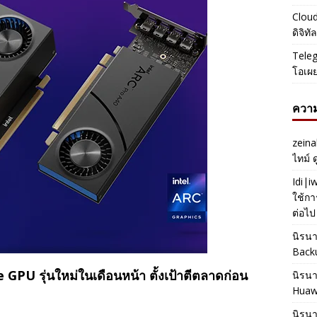
Cloud
ดิจิท
Teleg
โอเผ
ความ
zeina
ไทม์ 
Idi|
ใช้กา
ต่อไป
นิรน
Back
 GPU รุ่นใหม่ในเดือนหน้า ตั้งเป้าตีตลาดก่อน
นิรน
Huaw
นิรน