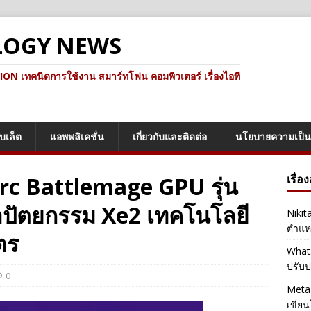
LOGY NEWS
ทคนิดการใช้งาน สมาร์ทโฟน คอมพิวเตอร์ เรื่องไอที
็บเล็ต
แอพพลิเคชั่น
เกี่ยวกับและติดต่อ
นโยบายความเป็น
 Arc Battlemage GPU รุ่น
เรื่อ
าปัตยกรรม Xe2 เทคโนโลยี
Nikit
ตำแหน
ตร
Whats
ปรับป
0
Meta 
เขียน