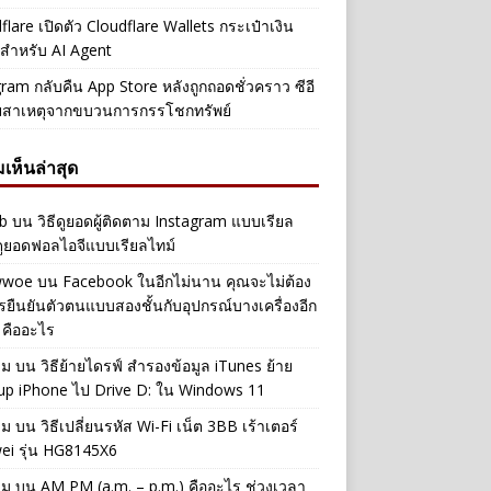
flare เปิดตัว Cloudflare Wallets กระเป๋าเงิน
ัลสำหรับ AI Agent
ram กลับคืน App Store หลังถูกถอดชั่วคราว ซีอี
ยสาเหตุจากขบวนการกรรโชกทรัพย์
เห็นล่าสุด
b
บน
วิธีดูยอดผู้ติดตาม Instagram แบบเรียล
ดูยอดฟอลไอจีแบบเรียลไทม์
iwwoe
บน
Facebook ในอีกไม่นาน คุณจะไม่ต้อง
รยืนยันตัวตนแบบสองชั้นกับอุปกรณ์บางเครื่องอีก
 คืออะไร
าม
บน
วิธีย้ายไดรฟ์ สำรองข้อมูล iTunes ย้าย
up iPhone ไป Drive D: ใน Windows 11
าม
บน
วิธีเปลี่ยนรหัส Wi-Fi เน็ต 3BB เร้าเตอร์
ei รุ่น HG8145X6
าม
บน
AM PM (a.m. – p.m.) คืออะไร ช่วงเวลา