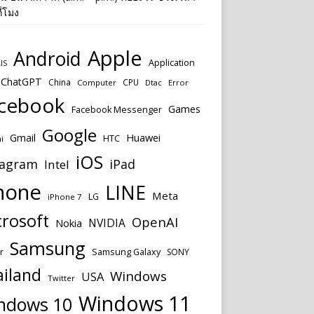
ี่โมง
Apple
Android
Application
IS
ChatGPT
China
CPU
Computer
Dtac
Error
cebook
Games
Facebook Messenger
Google
Huawei
Gmail
HTC
i
iOS
tagram
iPad
Intel
hone
LINE
Meta
LG
iPhone 7
rosoft
OpenAI
NVIDIA
Nokia
Samsung
Samsung Galaxy
r
SONY
ailand
Windows
USA
Twitter
Windows 11
ndows 10