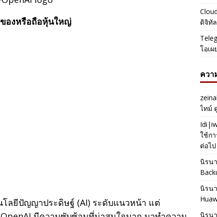
Cloud
าของหรือถือหุ้นใหญ่
ดิจิท
Teleg
โอเผ
ความ
zeina
ไทม์ 
Idi|
ใช้กา
ต่อไป
นิรน
Back
นิรน
Huaw
นโลยีปัญญาประดิษฐ์ (AI) ระดับแนวหน้า แต่
 OpenAI มีความซับซ้อนที่น่าสนใจมาก มาทำความ
นิรน