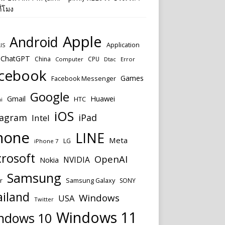
ี่โมง
Apple
Android
Application
IS
ChatGPT
China
CPU
Computer
Dtac
Error
cebook
Games
Facebook Messenger
Google
Huawei
Gmail
HTC
i
iOS
tagram
iPad
Intel
hone
LINE
Meta
LG
iPhone 7
rosoft
OpenAI
NVIDIA
Nokia
Samsung
Samsung Galaxy
r
SONY
ailand
Windows
USA
Twitter
Windows 11
ndows 10