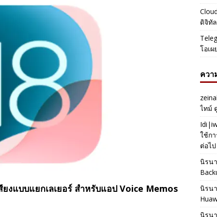
Cloud
ดิจิท
Teleg
โอเผ
ความ
zeina
ไทม์ 
Idi|
ใช้กา
ต่อไป
นิรน
Back
กเสียงแบบแยกเลเยอร์ สำหรับแอป Voice Memos
นิรน
Huaw
นิรน