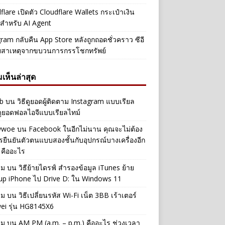
flare เปิดตัว Cloudflare Wallets กระเป๋าเงิน
ัลสำหรับ AI Agent
ram กลับคืน App Store หลังถูกถอดชั่วคราว ซีอี
ยสาเหตุจากขบวนการกรรโชกทรัพย์
เห็นล่าสุด
b
บน
วิธีดูยอดผู้ติดตาม Instagram แบบเรียล
ดูยอดฟอลไอจีแบบเรียลไทม์
iwwoe
บน
Facebook ในอีกไม่นาน คุณจะไม่ต้อง
รยืนยันตัวตนแบบสองชั้นกับอุปกรณ์บางเครื่องอีก
 คืออะไร
าม
บน
วิธีย้ายไดรฟ์ สำรองข้อมูล iTunes ย้าย
up iPhone ไป Drive D: ใน Windows 11
าม
บน
วิธีเปลี่ยนรหัส Wi-Fi เน็ต 3BB เร้าเตอร์
ei รุ่น HG8145X6
าม
บน
AM PM (a.m. – p.m.) คืออะไร ช่วงเวลา