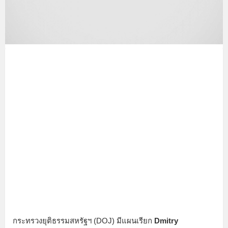
กระทรวงยุติธรรมสหรัฐฯ (DOJ) มีแผนเรียก
Dmitry