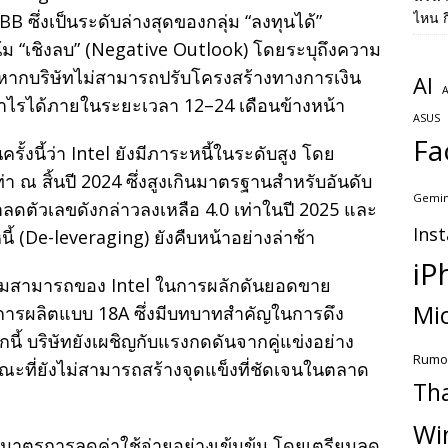
ไหน ก
 ซึ่งเป็นระดับล่างสุดของกลุ่ม “ลงทุนได้”
ม “เชิงลบ” (Negative Outlook) โดยระบุถึงความ
 หากบริษัทไม่สามารถปรับโครงสร้างทางการเงิน
AI
A
รได้ภายในระยะเวลา 12–24 เดือนข้างหน้า
ASUS
Fa
้งนี้ว่า Intel ยังมีภาระหนี้ในระดับสูง โดย
 เท่า ณ สิ้นปี 2024 ซึ่งสูงเกินมาตรฐานสำหรับอันดับ
Gemin
ป้าลดตัวเลขดังกล่าวลงเหลือ 4.0 เท่าในปี 2025 และ
Ins
้ (De-leveraging) ยังคืบหน้าอย่างล่าช้า
iP
วามสามารถของ Intel ในการผลักดันยอดขาย
Mic
การผลิตแบบ 18A ซึ่งมีบทบาทสำคัญในการดึง
ี้ บริษัทยังเผชิญกับแรงกดดันจากคู่แข่งอย่าง
Rumo
ี่ยังไม่สามารถสร้างจุดแข็งที่ชัดเจนในตลาด
Th
Wi
นินมาตรการลดค่าใช้จ่ายอย่างเข้มข้น โดยเตรียมลด