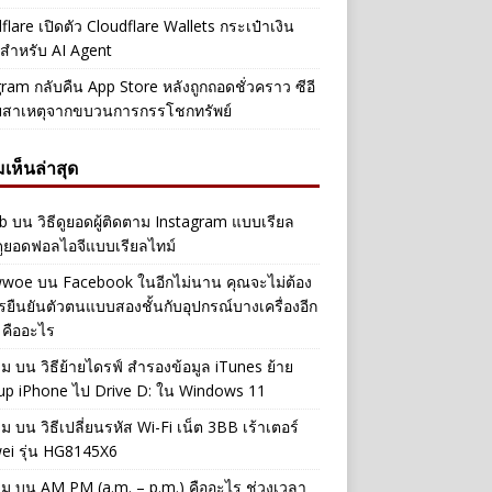
flare เปิดตัว Cloudflare Wallets กระเป๋าเงิน
ัลสำหรับ AI Agent
ram กลับคืน App Store หลังถูกถอดชั่วคราว ซีอี
ยสาเหตุจากขบวนการกรรโชกทรัพย์
เห็นล่าสุด
b
บน
วิธีดูยอดผู้ติดตาม Instagram แบบเรียล
ดูยอดฟอลไอจีแบบเรียลไทม์
iwwoe
บน
Facebook ในอีกไม่นาน คุณจะไม่ต้อง
รยืนยันตัวตนแบบสองชั้นกับอุปกรณ์บางเครื่องอีก
 คืออะไร
าม
บน
วิธีย้ายไดรฟ์ สำรองข้อมูล iTunes ย้าย
up iPhone ไป Drive D: ใน Windows 11
าม
บน
วิธีเปลี่ยนรหัส Wi-Fi เน็ต 3BB เร้าเตอร์
ei รุ่น HG8145X6
าม
บน
AM PM (a.m. – p.m.) คืออะไร ช่วงเวลา