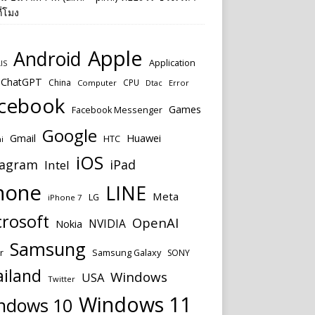
ี่โมง
Apple
Android
Application
IS
ChatGPT
China
CPU
Computer
Dtac
Error
cebook
Games
Facebook Messenger
Google
Huawei
Gmail
HTC
i
iOS
tagram
iPad
Intel
hone
LINE
Meta
LG
iPhone 7
rosoft
OpenAI
NVIDIA
Nokia
Samsung
Samsung Galaxy
r
SONY
ailand
Windows
USA
Twitter
Windows 11
ndows 10