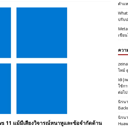
ตำแหน
Whats
ปรับป
Meta 
เขียน
ความ
zeina
ไทม์ 
Idi|
ใช้กา
ต่อไป
นิรน
Back
นิรน
11 แม้มีเสียงวิจารณ์หนาหูและข้อจำกัดด้าน
Huaw