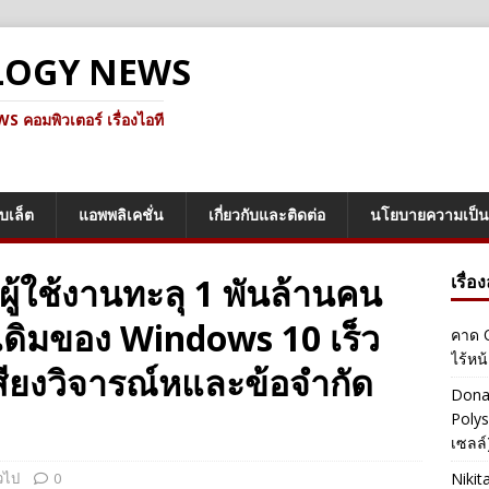
LOGY NEWS
คอมพิวเตอร์ เรื่องไอที
็บเล็ต
แอพพลิเคชั่น
เกี่ยวกับและติดต่อ
นโยบายความเป็น
้ใช้งานทะลุ 1 พันล้านคน
เรื่อ
ิเดิมของ Windows 10 เร็ว
คาด O
ไร้หน
เสียงวิจารณ์หและข้อจำกัด
Dona
Polys
เซลล์)
วไป
0
Nikit