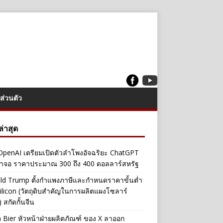
ส่วนตัว
งล่าสุด
penAI เตรียมเปิดตัวลำโพงอัจฉริยะ ChatGPT
้าจอ ราคาประมาณ 300 ถึง 400 ดอลลาร์สหรัฐ
ld Trump ตั้งกำแพงภาษีและกำหนดราคาขั้นต่ำ
ilicon (วัตถุดิบสำคัญในการผลิตแผงโซลาร์
 สกัดกั้นจีน
a Bier หัวหน้าฝ่ายผลิตภัณฑ์ ของ X ลาออก