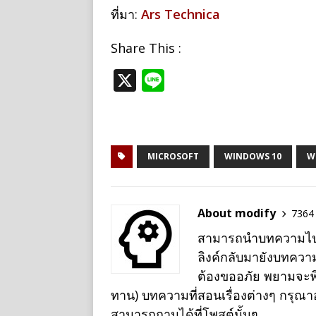
ที่มา:
Ars Technica
Share This :
X
Li
n
e
MICROSOFT
WINDOWS 10
W
About modify
7364 
สามารถนำบทความไปเผย
ลิงค์กลับมายังบทควา
ต้องขออภัย พยามจะพิม
ทาน) บทความที่สอนเรื่องต่างๆ กรุณ
สามารถถามได้ที่โพสต์นั้นๆ