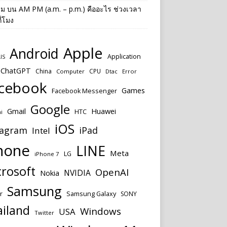
าม
บน
AM PM (a.m. – p.m.) คืออะไร ช่วงเวลา
ี่โมง
Apple
Android
Application
IS
ChatGPT
China
CPU
Computer
Dtac
Error
cebook
Games
Facebook Messenger
Google
Huawei
Gmail
HTC
i
iOS
tagram
iPad
Intel
hone
LINE
Meta
LG
iPhone 7
rosoft
OpenAI
NVIDIA
Nokia
Samsung
r
Samsung Galaxy
SONY
ailand
Windows
USA
Twitter