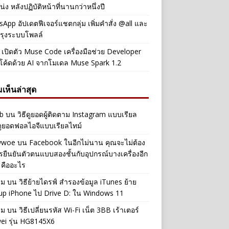
่ง หลังปฏิบัติหน้าที่นานกว่าหนึ่งปี
App อัปเดตฟีเจอร์แชตกลุ่ม เพิ่มคำสั่ง @all และ
รุงระบบโพลล์
เปิดตัว Muse Code เครื่องมือช่วย Developer
โค้ดด้วย AI จากโมเดล Muse Spark 1.2
เห็นล่าสุด
b
บน
วิธีดูยอดผู้ติดตาม Instagram แบบเรียล
ดูยอดฟอลไอจีแบบเรียลไทม์
iwwoe
บน
Facebook ในอีกไม่นาน คุณจะไม่ต้อง
รยืนยันตัวตนแบบสองชั้นกับอุปกรณ์บางเครื่องอีก
 คืออะไร
าม
บน
วิธีย้ายไดรฟ์ สำรองข้อมูล iTunes ย้าย
up iPhone ไป Drive D: ใน Windows 11
าม
บน
วิธีเปลี่ยนรหัส Wi-Fi เน็ต 3BB เร้าเตอร์
ei รุ่น HG8145X6