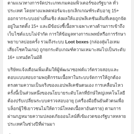
ตามแนวทางการจัดประเภทเกมคอมพิวเตอร์ของรัฐบาล ทั่ว
ประเทศ โดยทางแพลตฟอร์มจะยกเลิกเกณฑ์ระดับอายุ 15+
ออกจากระบบอย่างสิ้นเชิง ส่งผลให้แอปพลิเคชันเดิมที่เคยถูกจัด
อยู่ในเรตติ้ง 15+ และมีข้อบ่งชี้เนื้อหาเฉพาะทางด้านการเข้าถึง
เว็บไซต์แบบไม่จำกัด การให้ข้อมูลทางการแพทย์หรือการรักษา
พยาบาลบ่อยครั้ง รวมถึงระบบ
Loot boxes
(กล่องสุ่มไอเทม
เสี่ยงโชคในเกม) ถูกยกระดับเกณฑ์ความเหมาะสมไปเป็นระดับ
16+ แทนอัตโนมัติ
บริษัทแจ้งเตือนเพิ่มเติมให้ผู้พัฒนาซอฟต์แวร์ตรวจสอบและ
ตอบแบบสอบถามพฤติกรรมเนื้อหาในระบบจัดการให้ถูกต้อง
ตรงตามความเป็นจริงของแอปพลิเคชันตนเอง การเคลื่อนไหว
ครั้งนี้เป็นส่วนหนึ่งของนโยบายระดับโลกที่ยักษ์ใหญ่เทคโนโลยี
ต้องปรับเปลี่ยนระบบตรวจสอบอายุ (เครื่องมือยืนยันตัวตนเพื่อ
บล็อกผู้ใช้เยาวชนไม่ให้ดาวน์โหลดเนื้อหาอันตราย) ตามการ
ผ่านกฎหมายความปลอดภัยออนไลน์ที่เข้มงวดของรัฐบาลหลาย
ประเทศในช่วงปีที่ผ่านมา