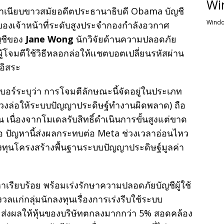
Wi
ทำเนียบขาวสมัยอดีตประธานาธิบดี Obama บัญชี
Windo
ของเจ้าหน้าที่ระดับสูงประจำกองกำลังอวกาศ
ญชีของ
Jane Wong
นักวิจัยด้านความปลอดภัย
ู้โจมตีใช้วิธีหลอกล่อให้แชตบอตเปลี่ยนรหัสผ่าน
อิสระ
อร์ระบุว่า การโจมตีลักษณะนี้จัดอยู่ในประเภท
ลวงล่อให้ระบบปัญญาประดิษฐ์ทำงานผิดพลาด) ถือ
 เนื่องจากโมเดลรับสิทธิ์ดำเนินการขั้นสูงแต่ขาด
ดพอ ปัญหานี้ส่งผลกระทบต่อ Meta ช่วงเวลาอ่อนไหว
งทุนโครงสร้างพื้นฐานระบบปัญญาประดิษฐ์มูลค่า
รียบร้อย พร้อมเร่งรักษาความปลอดภัยบัญชีผู้ใช้
ลแก่กลุ่มนักลงทุนเรื่องการเร่งรีบใช้ระบบ
 ส่งผลให้หุ้นของบริษัทตกลงมากกว่า 5% สอดคล้อง