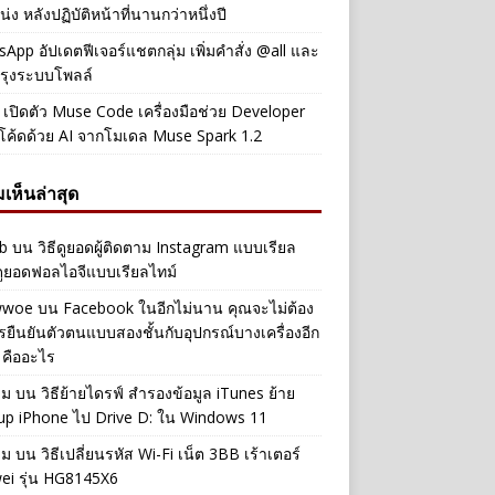
่ง หลังปฏิบัติหน้าที่นานกว่าหนึ่งปี
App อัปเดตฟีเจอร์แชตกลุ่ม เพิ่มคำสั่ง @all และ
รุงระบบโพลล์
เปิดตัว Muse Code เครื่องมือช่วย Developer
โค้ดด้วย AI จากโมเดล Muse Spark 1.2
เห็นล่าสุด
b
บน
วิธีดูยอดผู้ติดตาม Instagram แบบเรียล
ดูยอดฟอลไอจีแบบเรียลไทม์
iwwoe
บน
Facebook ในอีกไม่นาน คุณจะไม่ต้อง
รยืนยันตัวตนแบบสองชั้นกับอุปกรณ์บางเครื่องอีก
 คืออะไร
าม
บน
วิธีย้ายไดรฟ์ สำรองข้อมูล iTunes ย้าย
up iPhone ไป Drive D: ใน Windows 11
าม
บน
วิธีเปลี่ยนรหัส Wi-Fi เน็ต 3BB เร้าเตอร์
ei รุ่น HG8145X6