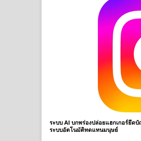
ระบบ AI บกพร่องปล่อยแฮกเกอร์ยึดบั
ระบบอัตโนมัติทดแทนมนุษย์