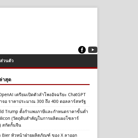
ส่วนตัว
งล่าสุด
penAI เตรียมเปิดตัวลำโพงอัจฉริยะ ChatGPT
้าจอ ราคาประมาณ 300 ถึง 400 ดอลลาร์สหรัฐ
ld Trump ตั้งกำแพงภาษีและกำหนดราคาขั้นต่ำ
ilicon (วัตถุดิบสำคัญในการผลิตแผงโซลาร์
 สกัดกั้นจีน
a Bier หัวหน้าฝ่ายผลิตภัณฑ์ ของ X ลาออก