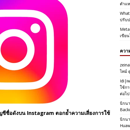
ตำแหน
Whats
ปรับป
Meta 
เขียน
ความ
zeina
ไทม์ 
Idi|
ใช้กา
ต่อไป
นิรน
Back
ญชีชื่อดังบน Instagram ตอกย้ำความเสี่ยงการใช้
นิรน
Huaw