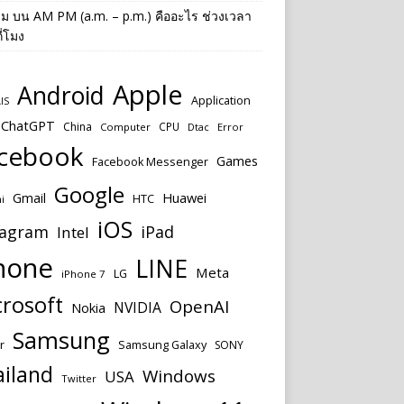
าม
บน
AM PM (a.m. – p.m.) คืออะไร ช่วงเวลา
ี่โมง
Apple
Android
Application
IS
ChatGPT
China
CPU
Computer
Dtac
Error
cebook
Games
Facebook Messenger
Google
Huawei
Gmail
HTC
i
iOS
tagram
iPad
Intel
hone
LINE
Meta
LG
iPhone 7
rosoft
OpenAI
NVIDIA
Nokia
Samsung
r
Samsung Galaxy
SONY
ailand
Windows
USA
Twitter