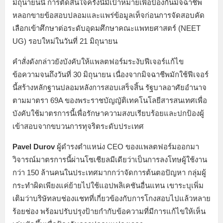
มิถุนายนนี้ การตัดสินใจครั้งนี้มีเป้าหมายเพื่อป้องกันมิจฉาชีพ
หลอกขายข้อสอบปลอมและแพร่ข้อมูลเท็จก่อนการจัดสอบคัด
เลือกเข้าศึกษาต่อระดับอุดมศึกษาคณะแพทยศาสตร์ (NEET
UG) รอบใหม่ในวันที่ 21 มิถุนายน
คำสั่งดังกล่าวยังบังคับให้แพลตฟอร์มระงับฟีเจอร์แก้ไข
ข้อความจนถึงวันที่ 30 มิถุนายน เนื่องจากมิจฉาชีพมักใช้ฟีเจอร์
นี้สร้างหลักฐานปลอมหลังการสอบเสร็จสิ้น รัฐบาลอาศัยอำนาจ
ตามมาตรา 69A ของพระราชบัญญัติเทคโนโลยีสารสนเทศเพื่อ
บังคับใช้มาตรการนี้เพื่อรักษาความสงบเรียบร้อยและปกป้องผู้
เข้าสอบจากขบวนการทุจริตระดับประเทศ
Pavel Durov
ผู้ดำรงตำแหน่ง CEO ของแพลตฟอร์มออกมา
วิจารณ์มาตรการนี้ผ่านโซเชียลมีเดียว่าเป็นการลงโทษผู้ใช้งาน
กว่า 150 ล้านคนในประเทศมากกว่าจัดการต้นตอปัญหา กลุ่มผู้
กระทำผิดเพียงแค่ย้ายไปใช้แอปพลิเคชันอื่นแทน เขาระบุเพิ่ม
เติมว่าบริษัทลบช่องแชทที่เกี่ยวข้องกับการโกงสอบไปแล้วหลาย
ร้อยช่อง พร้อมปรับปรุงป้ายกำกับข้อความที่มีการแก้ไขให้เห็น