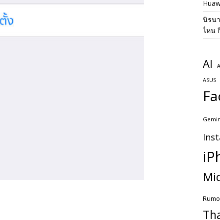
Huaw
นิรน
ไหน ก
AI
A
ASUS
Fa
Gemin
Ins
iP
Mic
Rumo
Th