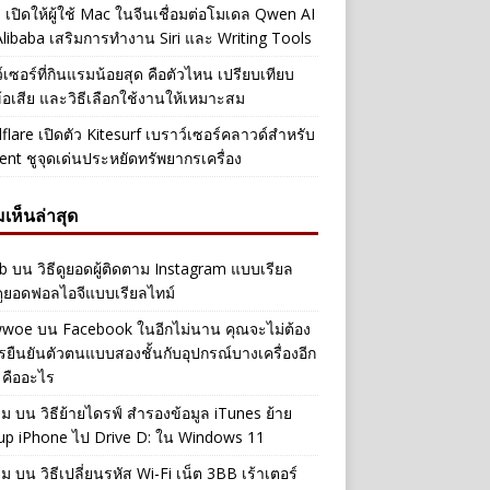
 เปิดให้ผู้ใช้ Mac ในจีนเชื่อมต่อโมเดล Qwen AI
libaba เสริมการทำงาน Siri และ Writing Tools
์เซอร์ที่กินแรมน้อยสุด คือตัวไหน เปรียบเทียบ
ข้อเสีย และวิธีเลือกใช้งานให้เหมาะสม
flare เปิดตัว Kitesurf เบราว์เซอร์คลาวด์สำหรับ
ent ชูจุดเด่นประหยัดทรัพยากรเครื่อง
เห็นล่าสุด
b
บน
วิธีดูยอดผู้ติดตาม Instagram แบบเรียล
ดูยอดฟอลไอจีแบบเรียลไทม์
iwwoe
บน
Facebook ในอีกไม่นาน คุณจะไม่ต้อง
รยืนยันตัวตนแบบสองชั้นกับอุปกรณ์บางเครื่องอีก
 คืออะไร
าม
บน
วิธีย้ายไดรฟ์ สำรองข้อมูล iTunes ย้าย
up iPhone ไป Drive D: ใน Windows 11
าม
บน
วิธีเปลี่ยนรหัส Wi-Fi เน็ต 3BB เร้าเตอร์