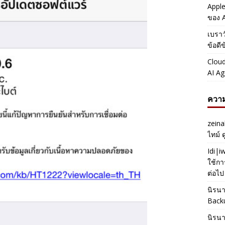
Apple
ของ A
เบราว
ข้อดี
Cloud
AI Ag
ความ
zeina
ไทม์ 
Idi|
ใช้กา
ต่อไป
นิรน
Back
นิรน