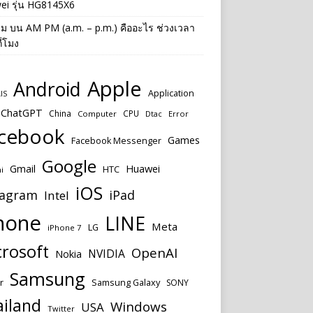
ei รุ่น HG8145X6
าม
บน
AM PM (a.m. – p.m.) คืออะไร ช่วงเวลา
ี่โมง
Apple
Android
Application
IS
ChatGPT
China
CPU
Computer
Dtac
Error
cebook
Games
Facebook Messenger
Google
Huawei
Gmail
HTC
i
iOS
tagram
iPad
Intel
hone
LINE
Meta
LG
iPhone 7
rosoft
OpenAI
NVIDIA
Nokia
Samsung
r
Samsung Galaxy
SONY
ailand
Windows
USA
Twitter