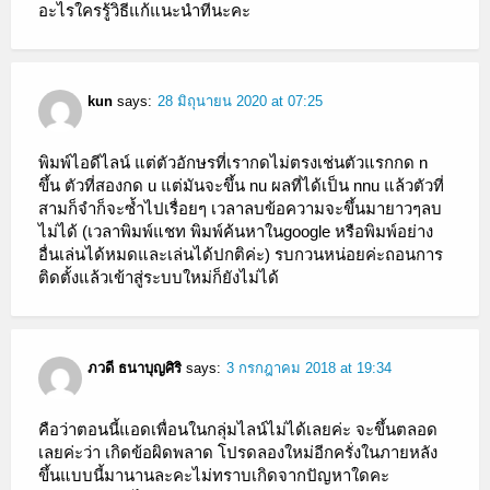
อะไรใครรู้วิธีแก้แนะนำทีนะคะ
kun
says:
28 มิถุนายน 2020 at 07:25
พิมพ์ไอดีไลน์ แต่ตัวอักษรที่เรากดไม่ตรงเช่นตัวแรกกด n
ขึ้น ตัวที่สองกด u แต่มันจะขึ้น nu ผลที่ได้เป็น nnu แล้วตัวที่
สามก็จำก็จะซ้ำไปเรื่อยๆ เวลาลบข้อความจะขึ้นมายาวๆลบ
ไม่ได้ (เวลาพิมพ์แชท พิมพ์ค้นหาในgoogle หรือพิมพ์อย่าง
อื่นเล่นได้หมดและเล่นได้ปกติค่ะ) รบกวนหน่อยค่ะถอนการ
ติดตั้งแล้วเข้าสู่ระบบใหม่ก็ยังไม่ได้
ภวดี ธนาบุญศิริ
says:
3 กรกฎาคม 2018 at 19:34
คือว่าตอนนี้แอดเพื่อนในกลุ่มไลน์ไม่ได้เลยค่ะ​ จะขึ้นตลอด
เลยค่ะว่า​ เกิดข้อผิดพลาด​ โปรดลองใหม่อีกครั่งในภายหลัง​
ขึ้นแบบนี้มานานละคะ​ไม่ทราบเกิดจากปัญหาใดคะ