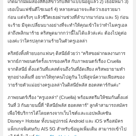
เกิดมาก็มีผมสองสีคือสีขาวกับสีดำแบบนี้อยู่แล้ว 2) เธอมีหมา 3)
เธอเป็นแฟชั่นดีไซเนอร์ 4) หลายคนอาจจะคิดว่าเธอรวยมา
ก่อน แต่จริงๆ แล้วชีวิตเธอผ่านช่วงที่ลำบากมาก่อน และ 5) ก่อน
จะร้าย มีจุดเปลี่ยนบางอย่างที่จะทำให้คุณเข้าใจว่าทำไมครูเอล
ล่าถึงพลิกมาร้าย คริสพูดมากกว่านี้ไม่ได้แล้วล่ะค่ะ ต้องไปดูต่อ
เองค่ะว่าใครปลุกความร้ายในตัวครูเอลล่า
คริสยังทิ้งท้ายบอกแฟนๆ ดิสนีย์ด้วยว่า “คริสขอฝากผลงานการ
พากย์ภาพยนตร์ครั้งแรกของคริส กับภาพยนตร์เรื่อง Cruella
จากดิสนีย์ ตั้งแต่วันที่แคสต์จนถึงวันที่อัดเสียง คริสพยายามทำ
ทุกอย่างเต็มที่ อยากให้ทุกคนไปดูกัน ไปพิสูจน์ความเฟียสของ
วายร้ายตัวแม่อย่างครูเอลล่าในดิสนีย์พลัส ฮอตสตาร์กันค่ะ”
ภาพยนตร์เรื่อง “ครูเอลล่า” (Cruella) พร้อมสตรีมให้ชมกันตั้งแต่
วันที่ 3 กันยายนนี้ที่ “ดิสนีย์พลัส ฮอตสตาร์” ลูกค้าสามารถสมัคร
เพื่อใช้บริการได้โดยตรงจากเว็บไซต์และแอปพลิเคชัน
Disney+ Hotstar ทั้งบนอุปกรณ์ Android และ iOS หรือสมัคร
แพ็กเกจพิเศษกับ AIS 5G สำหรับข้อมูลเพิ่มเติม สามารถเข้าไป