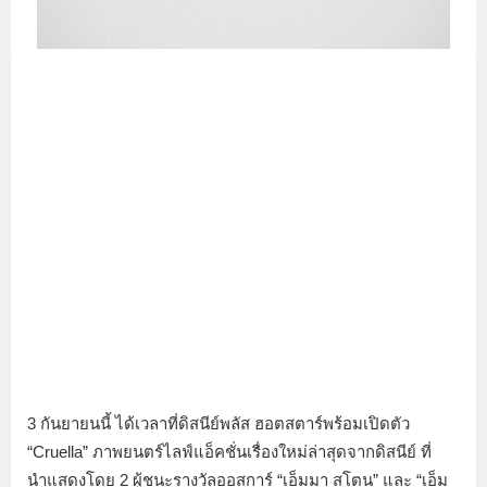
3 กันยายนนี้ ได้เวลาที่ดิสนีย์พลัส ฮอตสตาร์พร้อมเปิดตัว
“Cruella” ภาพยนตร์ไลฟ์แอ็คชั่นเรื่องใหม่ล่าสุดจากดิสนีย์ ที่
นำแสดงโดย 2 ผู้ชนะรางวัลออสการ์ “เอ็มมา สโตน” และ “เอ็ม