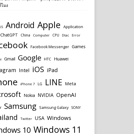
ี่โมง
Apple
Android
Application
IS
ChatGPT
China
CPU
Computer
Dtac
Error
cebook
Games
Facebook Messenger
Google
Huawei
Gmail
HTC
i
iOS
tagram
iPad
Intel
hone
LINE
Meta
LG
iPhone 7
rosoft
OpenAI
NVIDIA
Nokia
Samsung
Samsung Galaxy
r
SONY
ailand
Windows
USA
Twitter
Windows 11
ndows 10