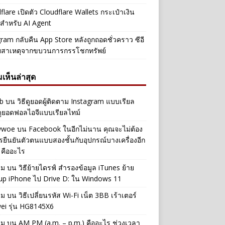
flare เปิดตัว Cloudflare Wallets กระเป๋าเงิน
ัลสำหรับ AI Agent
ram กลับคืน App Store หลังถูกถอดชั่วคราว ซีอี
ยสาเหตุจากขบวนการกรรโชกทรัพย์
เห็นล่าสุด
b
บน
วิธีดูยอดผู้ติดตาม Instagram แบบเรียล
ดูยอดฟอลไอจีแบบเรียลไทม์
iwwoe
บน
Facebook ในอีกไม่นาน คุณจะไม่ต้อง
รยืนยันตัวตนแบบสองชั้นกับอุปกรณ์บางเครื่องอีก
 คืออะไร
าม
บน
วิธีย้ายไดรฟ์ สำรองข้อมูล iTunes ย้าย
up iPhone ไป Drive D: ใน Windows 11
าม
บน
วิธีเปลี่ยนรหัส Wi-Fi เน็ต 3BB เร้าเตอร์
ei รุ่น HG8145X6
าม
บน
AM PM (a.m. – p.m.) คืออะไร ช่วงเวลา