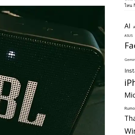
ไหน ก
AI
A
ASUS
Fa
Gemin
Ins
iP
Mic
Rumo
Th
Wi