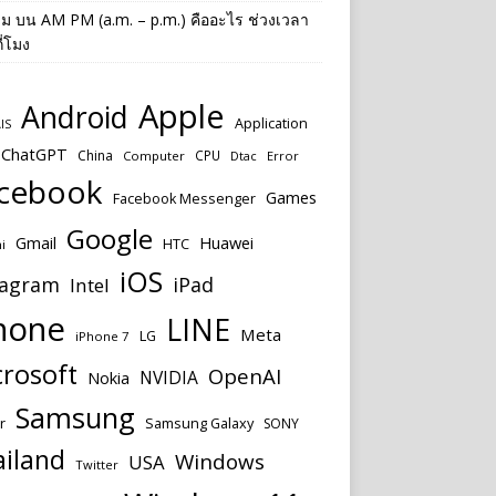
าม
บน
AM PM (a.m. – p.m.) คืออะไร ช่วงเวลา
ี่โมง
Apple
Android
Application
IS
ChatGPT
China
CPU
Computer
Dtac
Error
cebook
Games
Facebook Messenger
Google
Huawei
Gmail
HTC
i
iOS
tagram
iPad
Intel
hone
LINE
Meta
LG
iPhone 7
rosoft
OpenAI
NVIDIA
Nokia
Samsung
r
Samsung Galaxy
SONY
ailand
Windows
USA
Twitter