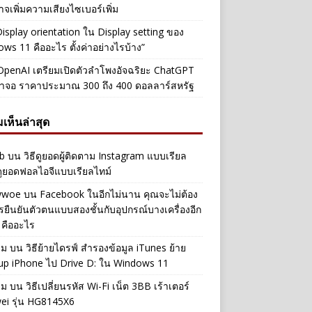
าจเพิ่มความเสียงไซเบอร์เพิ่ม
Display orientation ใน Display setting ของ
ws 11 คืออะไร ตั้งค่าอย่างไรบ้าง”
penAI เตรียมเปิดตัวลำโพงอัจฉริยะ ChatGPT
้าจอ ราคาประมาณ 300 ถึง 400 ดอลลาร์สหรัฐ
เห็นล่าสุด
b
บน
วิธีดูยอดผู้ติดตาม Instagram แบบเรียล
ดูยอดฟอลไอจีแบบเรียลไทม์
iwwoe
บน
Facebook ในอีกไม่นาน คุณจะไม่ต้อง
รยืนยันตัวตนแบบสองชั้นกับอุปกรณ์บางเครื่องอีก
 คืออะไร
าม
บน
วิธีย้ายไดรฟ์ สำรองข้อมูล iTunes ย้าย
up iPhone ไป Drive D: ใน Windows 11
าม
บน
วิธีเปลี่ยนรหัส Wi-Fi เน็ต 3BB เร้าเตอร์
ei รุ่น HG8145X6