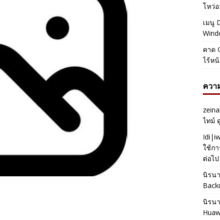
โหว่อ
เมนู 
Windo
คาด O
ไร้หน
ความ
zeina
ไทม์ 
Idi|
ใช้กา
ต่อไป
นิรน
Back
นิรน
Huaw