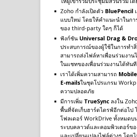
ให้ผู้เข้าร่วมประชุมมีส่วนร่ว
Zoho กำลังเปิดตัว
BluePencil
แบบใหม่ โดยให้คำแนะนำในการเ
ของ third-party ใดๆ ก็ได้
ฟังก์ชัน
Universal Drag & Dr
ประสบการณ์ของผู้ใช้ในการทำสิ่
สามารถส่งไฟล์หาเพื่อนร่วมงา
ในแชทของเพื่อนร่วมงานได้ทันที 
เราได้เพิ่มความสามารถ
Mobil
E-mails
ในชุดโปรแกรม Workpla
ความปลอดภัย
มีการเพิ่ม
TrueSync
ลงใน Zoho 
พื้นที่จัดเก็บฮาร์ดไดรฟ์อีกต่อ
โฟลเดอร์ WorkDrive ทั้งหมดบน
ระบบคลาวด์และคอมพิวเตอร์ของคุ
และเปลี่ยนแปลงไฟล์ต่างๆ โดยไม่