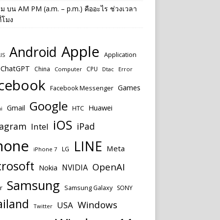
าม
บน
AM PM (a.m. – p.m.) คืออะไร ช่วงเวลา
ี่โมง
Apple
Android
Application
IS
ChatGPT
China
CPU
Computer
Dtac
Error
cebook
Games
Facebook Messenger
Google
Huawei
Gmail
HTC
i
iOS
tagram
iPad
Intel
hone
LINE
Meta
LG
iPhone 7
rosoft
OpenAI
NVIDIA
Nokia
Samsung
r
Samsung Galaxy
SONY
ailand
Windows
USA
Twitter