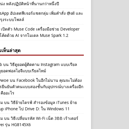
่ง หลังปฏิบัติหน้าที่นานกว่าหนึ่งปี
App อัปเดตฟีเจอร์แชตกลุ่ม เพิ่มคำสั่ง @all และ
รุงระบบโพลล์
เปิดตัว Muse Code เครื่องมือช่วย Developer
โค้ดด้วย AI จากโมเดล Muse Spark 1.2
เห็นล่าสุด
b
บน
วิธีดูยอดผู้ติดตาม Instagram แบบเรียล
ดูยอดฟอลไอจีแบบเรียลไทม์
iwwoe
บน
Facebook ในอีกไม่นาน คุณจะไม่ต้อง
รยืนยันตัวตนแบบสองชั้นกับอุปกรณ์บางเครื่องอีก
 คืออะไร
าม
บน
วิธีย้ายไดรฟ์ สำรองข้อมูล iTunes ย้าย
up iPhone ไป Drive D: ใน Windows 11
าม
บน
วิธีเปลี่ยนรหัส Wi-Fi เน็ต 3BB เร้าเตอร์
ei รุ่น HG8145X6