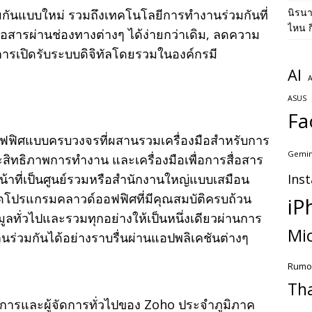
นิรน
ันแบบใหม่ รวมถึงเทคโนโลยีการทำงานร่วมกันที่
ไหน ก
รถสื่อสารผ่านช่องทางต่างๆ ได้ง่ายกว่าเดิม, ลดความ
ห้การเปิดรับระบบดิจิทัลโดยรวมในองค์กรมี
AI
A
ASUS
Fa
ฟิศแบบครบวงจรที่ผสานรวมเครื่องมือสำหรับการ
Gemin
ประสิทธิภาพการทำงาน และเครื่องมือเพื่อการสื่อสาร
น้าที่เป็นศูนย์รวมหรือสำนักงานใหญ่แบบเสมือน
Ins
ละชุดโปรแกรมคลาวด์ออฟฟิศที่มีคุณสมบัติครบถ้วน
iP
มูลทั่วไปและรวมทุกอย่างให้เป็นหนึ่งเดียวผ่านการ
Mic
นร่วมกันได้อย่างราบรื่นผ่านแอปพลิเคชันต่างๆ
Rumo
Th
รและผู้จัดการทั่วไปของ Zoho ประจำภูมิภาค