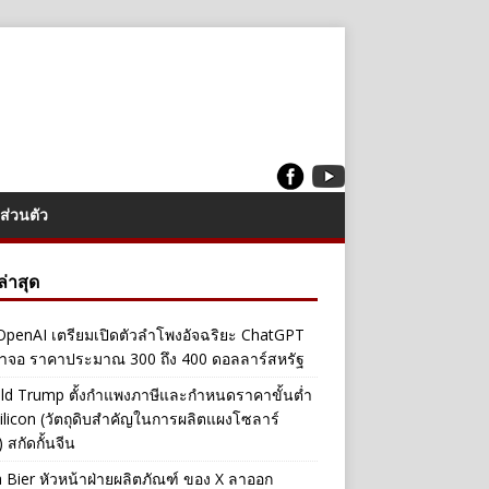
ส่วนตัว
งล่าสุด
penAI เตรียมเปิดตัวลำโพงอัจฉริยะ ChatGPT
้าจอ ราคาประมาณ 300 ถึง 400 ดอลลาร์สหรัฐ
ld Trump ตั้งกำแพงภาษีและกำหนดราคาขั้นต่ำ
ilicon (วัตถุดิบสำคัญในการผลิตแผงโซลาร์
 สกัดกั้นจีน
a Bier หัวหน้าฝ่ายผลิตภัณฑ์ ของ X ลาออก