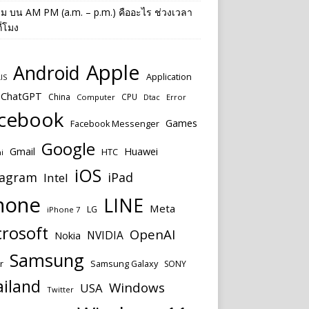
าม
บน
AM PM (a.m. – p.m.) คืออะไร ช่วงเวลา
ี่โมง
Apple
Android
Application
IS
ChatGPT
China
CPU
Computer
Dtac
Error
cebook
Games
Facebook Messenger
Google
Huawei
Gmail
HTC
i
iOS
tagram
iPad
Intel
hone
LINE
Meta
LG
iPhone 7
rosoft
OpenAI
NVIDIA
Nokia
Samsung
r
Samsung Galaxy
SONY
ailand
Windows
USA
Twitter