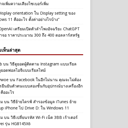
าจเพิ่มความเสียงไซเบอร์เพิ่ม
Display orientation ใน Display setting ของ
ws 11 คืออะไร ตั้งค่าอย่างไรบ้าง”
penAI เตรียมเปิดตัวลำโพงอัจฉริยะ ChatGPT
้าจอ ราคาประมาณ 300 ถึง 400 ดอลลาร์สหรัฐ
เห็นล่าสุด
b
บน
วิธีดูยอดผู้ติดตาม Instagram แบบเรียล
ดูยอดฟอลไอจีแบบเรียลไทม์
iwwoe
บน
Facebook ในอีกไม่นาน คุณจะไม่ต้อง
รยืนยันตัวตนแบบสองชั้นกับอุปกรณ์บางเครื่องอีก
 คืออะไร
าม
บน
วิธีย้ายไดรฟ์ สำรองข้อมูล iTunes ย้าย
up iPhone ไป Drive D: ใน Windows 11
าม
บน
วิธีเปลี่ยนรหัส Wi-Fi เน็ต 3BB เร้าเตอร์
ei รุ่น HG8145X6