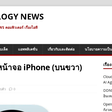
LOGY NEWS
คอมพิวเตอร์ เรื่องไอที
็บเล็ต
แอพพลิเคชั่น
เกี่ยวกับและติดต่อ
นโยบายความเป็น
ี่หน้าจอ iPhone (บนขวา)
เรื่อ
Cloud
AI Ag
บตัว
0
DDNS 
อินเท
OpenA
กังว