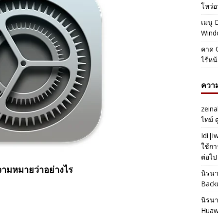
โหว่อ
เมนู 
Windo
คาด O
ไร้หน
ความ
zeina
ไทม์ 
Idi|
ใช้กา
ต่อไป
ความหมายว่าอย่างไร
นิรน
Back
นิรน
Huaw