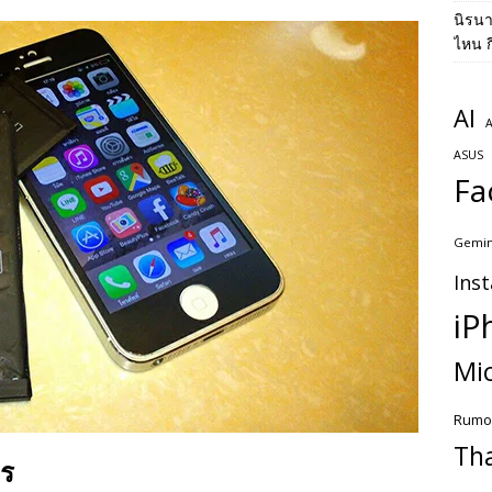
นิรน
ไหน ก
AI
A
ASUS
Fa
Gemin
Ins
iP
Mic
Rumo
Th
ไร