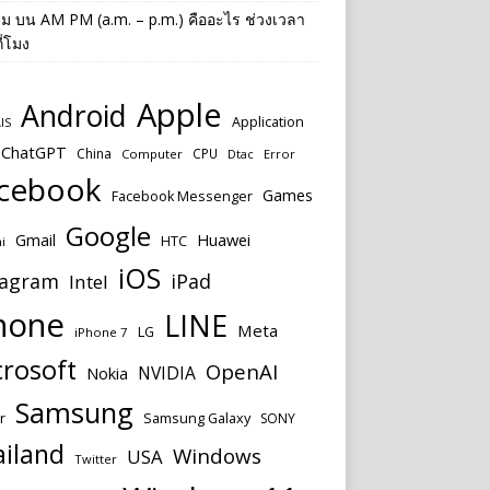
าม
บน
AM PM (a.m. – p.m.) คืออะไร ช่วงเวลา
ี่โมง
Apple
Android
Application
IS
ChatGPT
China
CPU
Computer
Dtac
Error
cebook
Games
Facebook Messenger
Google
Huawei
Gmail
HTC
i
iOS
tagram
iPad
Intel
hone
LINE
Meta
LG
iPhone 7
rosoft
OpenAI
NVIDIA
Nokia
Samsung
r
Samsung Galaxy
SONY
ailand
Windows
USA
Twitter