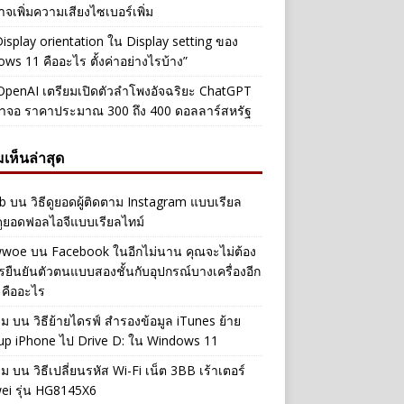
าจเพิ่มความเสียงไซเบอร์เพิ่ม
Display orientation ใน Display setting ของ
ws 11 คืออะไร ตั้งค่าอย่างไรบ้าง”
penAI เตรียมเปิดตัวลำโพงอัจฉริยะ ChatGPT
้าจอ ราคาประมาณ 300 ถึง 400 ดอลลาร์สหรัฐ
เห็นล่าสุด
b
บน
วิธีดูยอดผู้ติดตาม Instagram แบบเรียล
ดูยอดฟอลไอจีแบบเรียลไทม์
iwwoe
บน
Facebook ในอีกไม่นาน คุณจะไม่ต้อง
รยืนยันตัวตนแบบสองชั้นกับอุปกรณ์บางเครื่องอีก
 คืออะไร
าม
บน
วิธีย้ายไดรฟ์ สำรองข้อมูล iTunes ย้าย
up iPhone ไป Drive D: ใน Windows 11
าม
บน
วิธีเปลี่ยนรหัส Wi-Fi เน็ต 3BB เร้าเตอร์
ei รุ่น HG8145X6