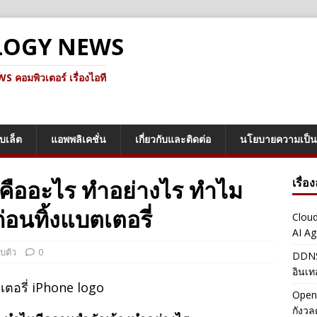
LOGY NEWS
คอมพิวเตอร์ เรื่องไอที
็บเล็ต
แอพพลิเคชั่น
เกี่ยวกับและติดต่อ
นโยบายความเป็น
คืออะไร ทำอย่างไร ทำไม
เรื่อ
อนทิ้งแบตเตอรี่
Cloud
AI Ag
บตัว
0
DDNS 
อินเท
OpenA
กังว