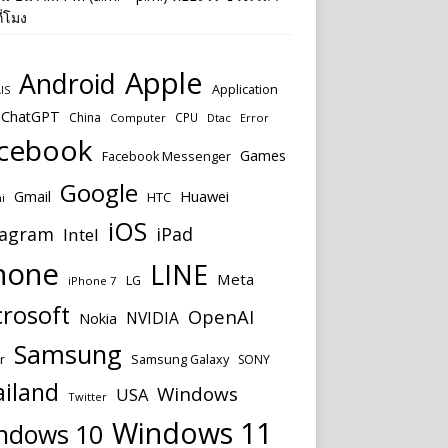
ี่โมง
Apple
Android
Application
IS
ChatGPT
China
CPU
Computer
Dtac
Error
cebook
Games
Facebook Messenger
Google
Huawei
Gmail
HTC
i
iOS
tagram
iPad
Intel
hone
LINE
Meta
LG
iPhone 7
rosoft
OpenAI
NVIDIA
Nokia
Samsung
Samsung Galaxy
r
SONY
ailand
Windows
USA
Twitter
Windows 11
ndows 10