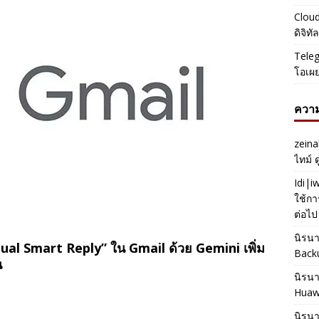
Cloud
ดิจิท
Teleg
โอเผ
ความ
zeina
ไทม์ 
Idi|
ใช้กา
ต่อไป
นิรน
tual Smart Reply” ใน Gmail ด้วย Gemini เพิ่ม
Back
น
นิรน
Huaw
นิรน