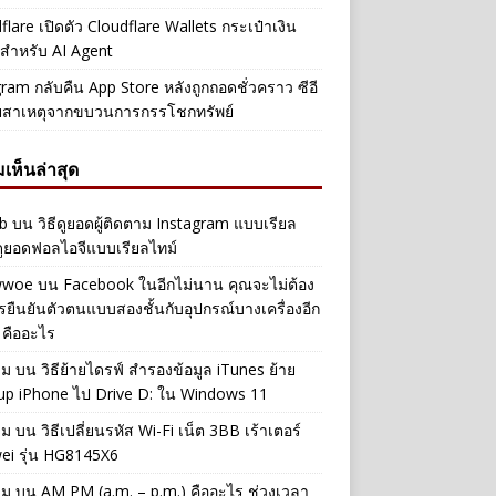
flare เปิดตัว Cloudflare Wallets กระเป๋าเงิน
ัลสำหรับ AI Agent
ram กลับคืน App Store หลังถูกถอดชั่วคราว ซีอี
ยสาเหตุจากขบวนการกรรโชกทรัพย์
เห็นล่าสุด
b
บน
วิธีดูยอดผู้ติดตาม Instagram แบบเรียล
ดูยอดฟอลไอจีแบบเรียลไทม์
iwwoe
บน
Facebook ในอีกไม่นาน คุณจะไม่ต้อง
รยืนยันตัวตนแบบสองชั้นกับอุปกรณ์บางเครื่องอีก
 คืออะไร
าม
บน
วิธีย้ายไดรฟ์ สำรองข้อมูล iTunes ย้าย
up iPhone ไป Drive D: ใน Windows 11
าม
บน
วิธีเปลี่ยนรหัส Wi-Fi เน็ต 3BB เร้าเตอร์
ei รุ่น HG8145X6
าม
บน
AM PM (a.m. – p.m.) คืออะไร ช่วงเวลา