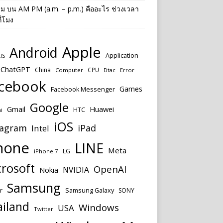
าม
บน
AM PM (a.m. – p.m.) คืออะไร ช่วงเวลา
ี่โมง
Apple
Android
Application
IS
ChatGPT
China
CPU
Computer
Dtac
Error
cebook
Games
Facebook Messenger
Google
Huawei
Gmail
HTC
i
iOS
tagram
iPad
Intel
hone
LINE
Meta
LG
iPhone 7
rosoft
OpenAI
NVIDIA
Nokia
Samsung
r
Samsung Galaxy
SONY
ailand
Windows
USA
Twitter