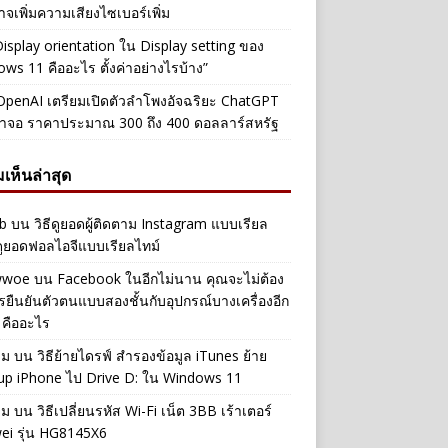
าจเพิ่มความเสียงไซเบอร์เพิ่ม
Display orientation ใน Display setting ของ
ws 11 คืออะไร ตั้งค่าอย่างไรบ้าง”
penAI เตรียมเปิดตัวลำโพงอัจฉริยะ ChatGPT
้าจอ ราคาประมาณ 300 ถึง 400 ดอลลาร์สหรัฐ
เห็นล่าสุด
b
บน
วิธีดูยอดผู้ติดตาม Instagram แบบเรียล
ดูยอดฟอลไอจีแบบเรียลไทม์
iwwoe
บน
Facebook ในอีกไม่นาน คุณจะไม่ต้อง
รยืนยันตัวตนแบบสองชั้นกับอุปกรณ์บางเครื่องอีก
 คืออะไร
าม
บน
วิธีย้ายไดรฟ์ สำรองข้อมูล iTunes ย้าย
up iPhone ไป Drive D: ใน Windows 11
าม
บน
วิธีเปลี่ยนรหัส Wi-Fi เน็ต 3BB เร้าเตอร์
ei รุ่น HG8145X6