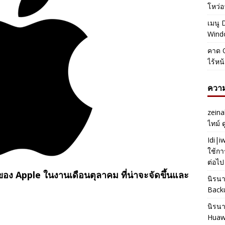
โหว่อ
เมนู 
Windo
คาด O
ไร้หน
ความ
zeina
ไทม์ 
Idi|
ใช้กา
ต่อไป
อง Apple ในงานเดือนตุลาคม ที่น่าจะจัดขึ้นและ
นิรน
Back
นิรน
Huaw