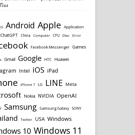
ี่โมง
Apple
Android
Application
IS
ChatGPT
China
CPU
Computer
Dtac
Error
cebook
Games
Facebook Messenger
Google
Huawei
Gmail
HTC
i
iOS
tagram
iPad
Intel
hone
LINE
Meta
LG
iPhone 7
rosoft
OpenAI
NVIDIA
Nokia
Samsung
Samsung Galaxy
r
SONY
ailand
Windows
USA
Twitter
Windows 11
ndows 10