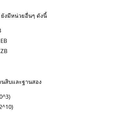
งมีหน่วยอื่นๆ ดังนี้
B
 EB
 ZB
ฐานสิบและฐานสอง
0^3)
2^10)