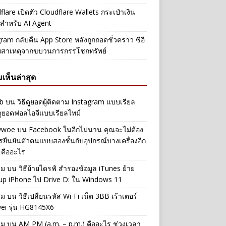
flare เปิดตัว Cloudflare Wallets กระเป๋าเงิน
ัลสำหรับ AI Agent
ram กลับคืน App Store หลังถูกถอดชั่วคราว ซีอี
ยสาเหตุจากขบวนการกรรโชกทรัพย์
เห็นล่าสุด
b
บน
วิธีดูยอดผู้ติดตาม Instagram แบบเรียล
ดูยอดฟอลไอจีแบบเรียลไทม์
iwwoe
บน
Facebook ในอีกไม่นาน คุณจะไม่ต้อง
รยืนยันตัวตนแบบสองชั้นกับอุปกรณ์บางเครื่องอีก
 คืออะไร
าม
บน
วิธีย้ายไดรฟ์ สำรองข้อมูล iTunes ย้าย
up iPhone ไป Drive D: ใน Windows 11
าม
บน
วิธีเปลี่ยนรหัส Wi-Fi เน็ต 3BB เร้าเตอร์
ei รุ่น HG8145X6
าม
บน
AM PM (a.m. – p.m.) คืออะไร ช่วงเวลา