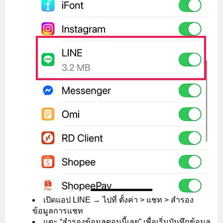
เปิดแอป LINE → ไปที่ ตั้งค่า > แชท > สำรอง
ข้อมูลการแชท
แตะ “สำรองข้อมูลตอนนี้เลย” เพื่อเริ่มบันทึกข้อมูล