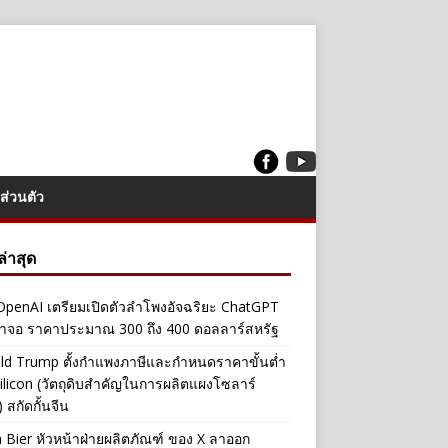
ส่วนตัว
งล่าสุด
penAI เตรียมเปิดตัวลำโพงอัจฉริยะ ChatGPT
้าจอ ราคาประมาณ 300 ถึง 400 ดอลลาร์สหรัฐ
ld Trump ตั้งกำแพงภาษีและกำหนดราคาขั้นต่ำ
ilicon (วัตถุดิบสำคัญในการผลิตแผงโซลาร์
 สกัดกั้นจีน
a Bier หัวหน้าฝ่ายผลิตภัณฑ์ ของ X ลาออก