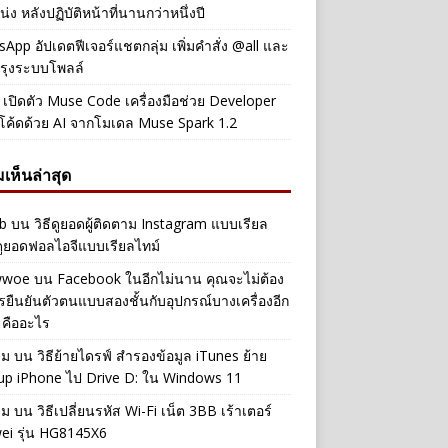
่ง หลังปฏิบัติหน้าที่นานกว่าหนึ่งปี
App อัปเดตฟีเจอร์แชตกลุ่ม เพิ่มคำสั่ง @all และ
รุงระบบโพลล์
เปิดตัว Muse Code เครื่องมือช่วย Developer
โค้ดด้วย AI จากโมเดล Muse Spark 1.2
เห็นล่าสุด
b
บน
วิธีดูยอดผู้ติดตาม Instagram แบบเรียล
ดูยอดฟอลไอจีแบบเรียลไทม์
iwwoe
บน
Facebook ในอีกไม่นาน คุณจะไม่ต้อง
รยืนยันตัวตนแบบสองชั้นกับอุปกรณ์บางเครื่องอีก
 คืออะไร
าม
บน
วิธีย้ายไดรฟ์ สำรองข้อมูล iTunes ย้าย
up iPhone ไป Drive D: ใน Windows 11
าม
บน
วิธีเปลี่ยนรหัส Wi-Fi เน็ต 3BB เร้าเตอร์
ei รุ่น HG8145X6