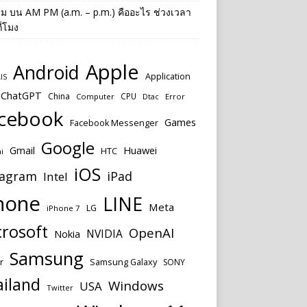
าม
บน
AM PM (a.m. – p.m.) คืออะไร ช่วงเวลา
ี่โมง
Apple
Android
Application
IS
ChatGPT
China
CPU
Computer
Dtac
Error
cebook
Games
Facebook Messenger
Google
Huawei
Gmail
HTC
i
iOS
tagram
iPad
Intel
hone
LINE
Meta
LG
iPhone 7
rosoft
OpenAI
NVIDIA
Nokia
Samsung
r
Samsung Galaxy
SONY
ailand
Windows
USA
Twitter