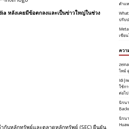
ตำแหน
Nvidia หลังเคยมีข้อตกลงและเป็นข่าวใหญ่ในช่วง
Whats
ปรับป
Meta 
เขียน
ความ
zeina
ไทม์ 
Idi|
ใช้กา
ต่อไป
นิรน
Back
นิรน
Huaw
ำกับหลักทรัพย์และตลาดหลักทรัพย์ (SEC) ยืนยัน