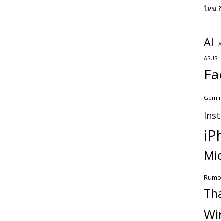
ไหน ก
AI
A
ASUS
Fa
Gemin
Ins
iP
Mic
Rumo
Th
Wi