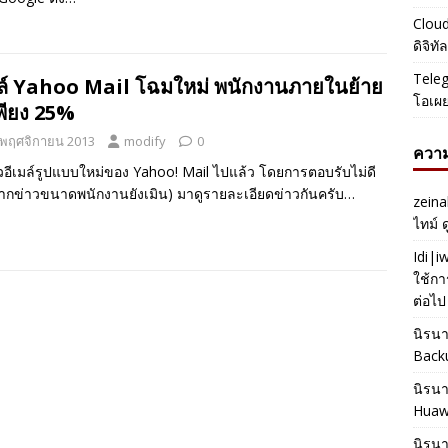
Cloud
ดิจิท
Teleg
มล์ Yahoo Mail โฉมใหม่ พนักงานภายในย้าย
โอเผ
พียง 25%
 พฤศจิกายน 2013
modify
0
ความ
ัวอีเมล์รูปแบบใหม่ของ Yahoo! Mail ไปแล้ว โดยการตอบรับไม่ดี
จากข่าวขนาดพนักงานยังเมิน) มาดูรายละเอียดข่าวกันครับ…
zeina
ไทม์ 
Idi|
ใช้กา
ต่อไป
นิรน
Back
นิรน
Huaw
นิรน