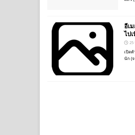
อีเ
ไปเ
25
เปิดต
นัก (