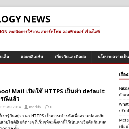
LOGY NEWS
ทคนิดการใช้งาน สมาร์ทโฟน คอมพิวเตอร์ เรื่องไอที
็บเล็ต
แอพพลิเคชั่น
เกี่ยวกับและติดต่อ
นโยบายความเป็น
เรื่อ
Nikit
oo! Mail เปิดใช้ HTTPS เป็นค่า default
ตำแหน
กรณีแล้ว
Whats
มกราคม 2014
modify
0
ปรับป
ที่เรารู้กันอยู่ว่า ค่า HTTPS เป็นการเข้ารหัสเพื่อความปลอดภัย
Meta 
เว็บไซต์อีเมล์ต่างๆ ก็เริ่มๆที่จะตั้งค่านี้ไว้เป็นค่าเริ่มต้นกันหมด
เขียน
(Google ตั้ง…