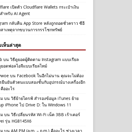
flare เปิดตัว Cloudflare Wallets กระเป๋าเงิน
ัลสำหรับ AI Agent
ram กลับคืน App Store หลังถูกถอดชั่วคราว ซีอี
ยสาเหตุจากขบวนการกรรโชกทรัพย์
เห็นล่าสุด
b
บน
วิธีดูยอดผู้ติดตาม Instagram แบบเรียล
ดูยอดฟอลไอจีแบบเรียลไทม์
iwwoe
บน
Facebook ในอีกไม่นาน คุณจะไม่ต้อง
รยืนยันตัวตนแบบสองชั้นกับอุปกรณ์บางเครื่องอีก
 คืออะไร
าม
บน
วิธีย้ายไดรฟ์ สำรองข้อมูล iTunes ย้าย
up iPhone ไป Drive D: ใน Windows 11
าม
บน
วิธีเปลี่ยนรหัส Wi-Fi เน็ต 3BB เร้าเตอร์
ei รุ่น HG8145X6
าม
บน
AM PM (a.m. – p.m.) คืออะไร ช่วงเวลา