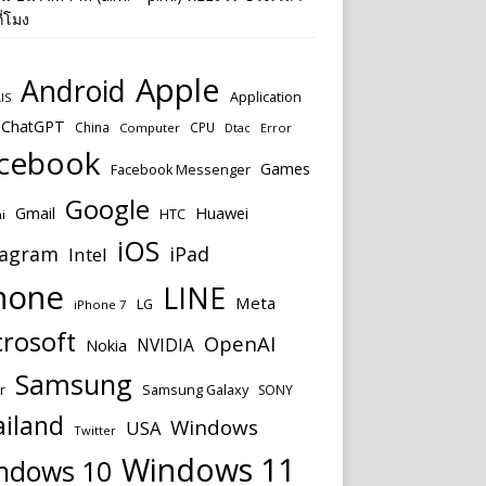
ี่โมง
Apple
Android
Application
IS
ChatGPT
China
CPU
Computer
Dtac
Error
cebook
Games
Facebook Messenger
Google
Huawei
Gmail
HTC
i
iOS
tagram
iPad
Intel
hone
LINE
Meta
LG
iPhone 7
rosoft
OpenAI
NVIDIA
Nokia
Samsung
Samsung Galaxy
r
SONY
ailand
Windows
USA
Twitter
Windows 11
ndows 10