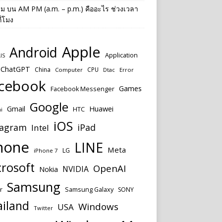
าม
บน
AM PM (a.m. – p.m.) คืออะไร ช่วงเวลา
ี่โมง
Apple
Android
Application
IS
ChatGPT
China
CPU
Computer
Dtac
Error
cebook
Games
Facebook Messenger
Google
Huawei
Gmail
HTC
i
iOS
tagram
iPad
Intel
hone
LINE
Meta
LG
iPhone 7
rosoft
OpenAI
NVIDIA
Nokia
Samsung
r
Samsung Galaxy
SONY
ailand
Windows
USA
Twitter