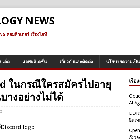
LOGY NEWS
คอมพิวเตอร์ เรื่องไอที
็บเล็ต
แอพพลิเคชั่น
เกี่ยวกับและติดต่อ
นโยบายความเป็น
cord ในกรณีใครสมัครไปอายุ
เรื่อ
นบางอย่างไม่ได้
Cloud
AI Ag
0
DDNS 
อินเท
OpenA
กังว