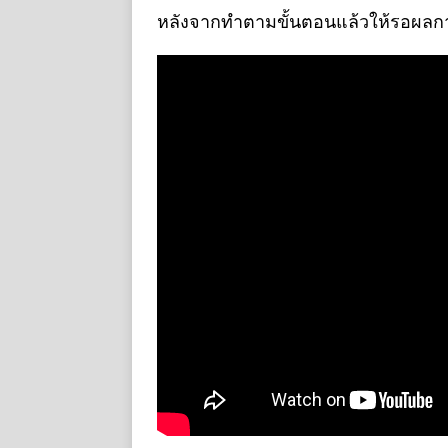
หลังจากทำตามขั้นตอนแล้วให้รอผล