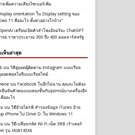
าจเพิ่มความเสียงไซเบอร์เพิ่ม
Display orientation ใน Display setting ของ
ws 11 คืออะไร ตั้งค่าอย่างไรบ้าง”
penAI เตรียมเปิดตัวลำโพงอัจฉริยะ ChatGPT
้าจอ ราคาประมาณ 300 ถึง 400 ดอลลาร์สหรัฐ
เห็นล่าสุด
b
บน
วิธีดูยอดผู้ติดตาม Instagram แบบเรียล
ดูยอดฟอลไอจีแบบเรียลไทม์
iwwoe
บน
Facebook ในอีกไม่นาน คุณจะไม่ต้อง
รยืนยันตัวตนแบบสองชั้นกับอุปกรณ์บางเครื่องอีก
 คืออะไร
าม
บน
วิธีย้ายไดรฟ์ สำรองข้อมูล iTunes ย้าย
up iPhone ไป Drive D: ใน Windows 11
าม
บน
วิธีเปลี่ยนรหัส Wi-Fi เน็ต 3BB เร้าเตอร์
ei รุ่น HG8145X6