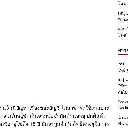
โหว่อ
เมนู 
Windo
คาด O
ไร้หน
ความ
zeina
ไทม์ 
Idi|
ใช้กา
ต่อไป
นิรน
 แล้วมีปัญหาเรื่องของบัญชี ไม่สามารถใช้งานบาง
Back
หาส่วนใหญ่มักเกินจากข้อจำกัดด้านอายุ ปกติแล้ว
นิรน
อายุไม่ถึง 18 ปี มักจะถูกจำกัดสิทธิต่างๆในการ
Huaw