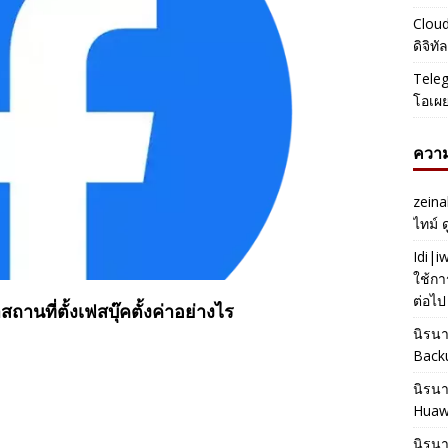
Cloud
ดิจิท
Teleg
โอเผ
ความ
zeina
ไทม์ 
Idi|
ใช้กา
ต่อไป
สถานที่ตั้งเฟสบุ๊คตั้งค่าอย่างไร
นิรน
Back
นิรน
Huaw
นิรน