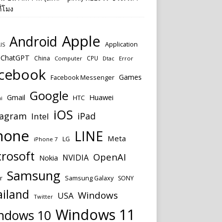
ี่โมง
Apple
Android
Application
IS
ChatGPT
China
CPU
Computer
Dtac
Error
cebook
Games
Facebook Messenger
Google
Huawei
Gmail
HTC
i
iOS
tagram
iPad
Intel
hone
LINE
Meta
LG
iPhone 7
rosoft
OpenAI
NVIDIA
Nokia
Samsung
Samsung Galaxy
r
SONY
ailand
Windows
USA
Twitter
Windows 11
ndows 10