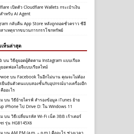
flare เปิดตัว Cloudflare Wallets กระเป๋าเงิน
ัลสำหรับ AI Agent
ram กลับคืน App Store หลังถูกถอดชั่วคราว ซีอี
ยสาเหตุจากขบวนการกรรโชกทรัพย์
เห็นล่าสุด
b
บน
วิธีดูยอดผู้ติดตาม Instagram แบบเรียล
ดูยอดฟอลไอจีแบบเรียลไทม์
iwwoe
บน
Facebook ในอีกไม่นาน คุณจะไม่ต้อง
รยืนยันตัวตนแบบสองชั้นกับอุปกรณ์บางเครื่องอีก
 คืออะไร
าม
บน
วิธีย้ายไดรฟ์ สำรองข้อมูล iTunes ย้าย
up iPhone ไป Drive D: ใน Windows 11
าม
บน
วิธีเปลี่ยนรหัส Wi-Fi เน็ต 3BB เร้าเตอร์
ei รุ่น HG8145X6
าม
บน
AM PM (a.m. – p.m.) คืออะไร ช่วงเวลา