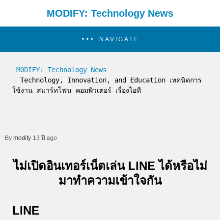
MODIFY: Technology News
NAVIGATE
MODIFY: Technology News
  Technology, Innovation, and Education เทคนิดการ
ใช้งาน สมาร์ทโฟน คอมพิวเตอร์ เรื่องไอที
modify
13 ปี ago
ไม่เปิดอินเทอร์เน็ตเล่น LINE ได้หรือไม่
มาทำความเข้าใจกัน
LINE