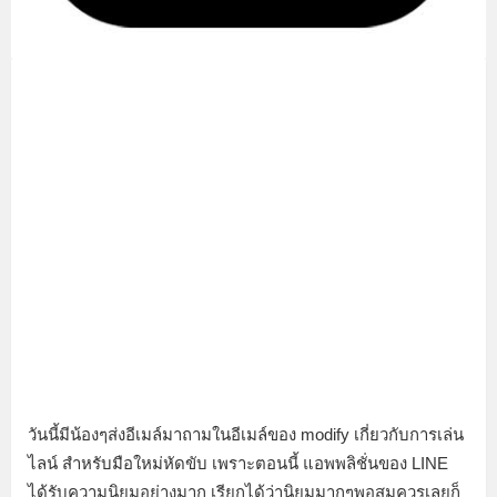
วันนี้มีน้องๆส่งอีเมล์มาถามในอีเมล์ของ modify เกี่ยวกับการเล่น
ไลน์ สำหรับมือใหม่หัดขับ เพราะตอนนี้ แอพพลิชั่นของ LINE
ได้รับความนิยมอย่างมาก เรียกได้ว่านิยมมากๆพอสมควรเลยก็