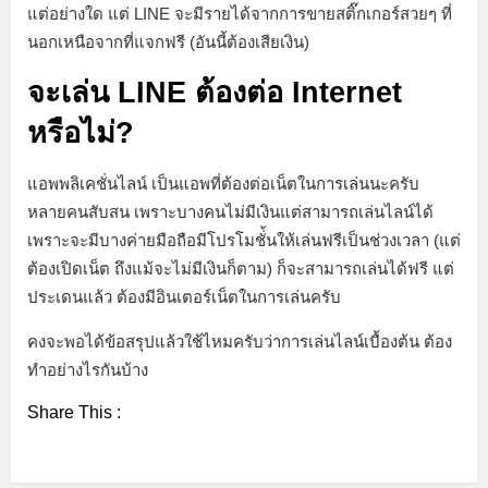
แต่อย่างใด แต่ LINE จะมีรายได้จากการขายสติ๊กเกอร์สวยๆ ที่
นอกเหนือจากที่แจกฟรี (อันนี้ต้องเสียเงิน)
จะเล่น LINE ต้องต่อ Internet
หรือไม่?
แอพพลิเคชั่นไลน์ เป็นแอพที่ต้องต่อเน็ตในการเล่นนะครับ
หลายคนสับสน เพราะบางคนไม่มีเงินแต่สามารถเล่นไลน์ได้
เพราะจะมีบางค่ายมือถือมีโปรโมชั่้นให้เล่นฟรีเป็นช่วงเวลา (แต่
ต้องเปิดเน็ต ถึงแม้จะไม่มีเงินก็ตาม) ก็จะสามารถเล่นได้ฟรี แต่
ประเดนแล้ว ต้องมีอินเตอร์เน็ตในการเล่นครับ
คงจะพอได้ข้อสรุปแล้วใช้ไหมครับว่าการเล่นไลน์เบื้องต้น ต้อง
ทำอย่างไรกันบ้าง
Share This :