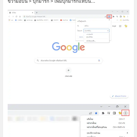
ขวามือบน > บุ๊กมาร์ก > เพิ่มบุ๊กมาร์กแท็บนี้…