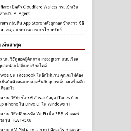
flare เปิดตัว Cloudflare Wallets กระเป๋าเงิน
ัลสำหรับ AI Agent
ram กลับคืน App Store หลังถูกถอดชั่วคราว ซีอี
ยสาเหตุจากขบวนการกรรโชกทรัพย์
เห็นล่าสุด
b
บน
วิธีดูยอดผู้ติดตาม Instagram แบบเรียล
ดูยอดฟอลไอจีแบบเรียลไทม์
iwwoe
บน
Facebook ในอีกไม่นาน คุณจะไม่ต้อง
รยืนยันตัวตนแบบสองชั้นกับอุปกรณ์บางเครื่องอีก
 คืออะไร
าม
บน
วิธีย้ายไดรฟ์ สำรองข้อมูล iTunes ย้าย
up iPhone ไป Drive D: ใน Windows 11
าม
บน
วิธีเปลี่ยนรหัส Wi-Fi เน็ต 3BB เร้าเตอร์
ei รุ่น HG8145X6
าม
บน
AM PM (a.m. – p.m.) คืออะไร ช่วงเวลา