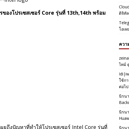
Cloud
ของโปรเซสเซอร์ Core รุ่นที่ 13th,14th พร้อม
ดิจิท
Teleg
โอเผ
ความ
zeina
ไทม์ 
Idi|
ใช้กา
ต่อไป
นิรน
Back
นิรน
Huaw
ึงปัญหาที่ทำให้โปรเซสเซอร์ Intel Core รุ่นที่
นิรน