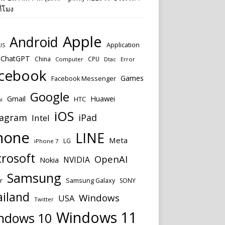
ี่โมง
Apple
Android
Application
IS
ChatGPT
China
CPU
Computer
Dtac
Error
cebook
Games
Facebook Messenger
Google
Huawei
Gmail
HTC
i
iOS
tagram
iPad
Intel
hone
LINE
Meta
LG
iPhone 7
rosoft
OpenAI
NVIDIA
Nokia
Samsung
Samsung Galaxy
r
SONY
ailand
Windows
USA
Twitter
Windows 11
ndows 10