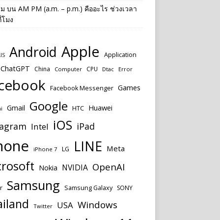
าม
บน
AM PM (a.m. – p.m.) คืออะไร ช่วงเวลา
ี่โมง
Apple
Android
Application
IS
ChatGPT
China
CPU
Computer
Dtac
Error
cebook
Games
Facebook Messenger
Google
Huawei
Gmail
HTC
i
iOS
tagram
iPad
Intel
hone
LINE
Meta
LG
iPhone 7
rosoft
OpenAI
NVIDIA
Nokia
Samsung
r
Samsung Galaxy
SONY
ailand
Windows
USA
Twitter