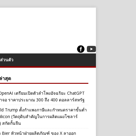
ส่วนตัว
งล่าสุด
penAI เตรียมเปิดตัวลำโพงอัจฉริยะ ChatGPT
้าจอ ราคาประมาณ 300 ถึง 400 ดอลลาร์สหรัฐ
ld Trump ตั้งกำแพงภาษีและกำหนดราคาขั้นต่ำ
ilicon (วัตถุดิบสำคัญในการผลิตแผงโซลาร์
 สกัดกั้นจีน
a Bier หัวหน้าฝ่ายผลิตภัณฑ์ ของ X ลาออก