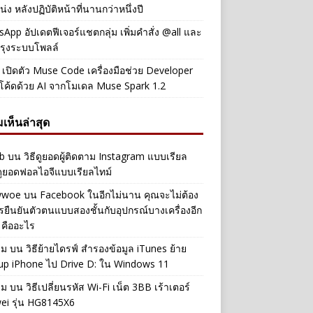
่ง หลังปฏิบัติหน้าที่นานกว่าหนึ่งปี
App อัปเดตฟีเจอร์แชตกลุ่ม เพิ่มคำสั่ง @all และ
รุงระบบโพลล์
เปิดตัว Muse Code เครื่องมือช่วย Developer
โค้ดด้วย AI จากโมเดล Muse Spark 1.2
เห็นล่าสุด
b
บน
วิธีดูยอดผู้ติดตาม Instagram แบบเรียล
ดูยอดฟอลไอจีแบบเรียลไทม์
iwwoe
บน
Facebook ในอีกไม่นาน คุณจะไม่ต้อง
รยืนยันตัวตนแบบสองชั้นกับอุปกรณ์บางเครื่องอีก
 คืออะไร
าม
บน
วิธีย้ายไดรฟ์ สำรองข้อมูล iTunes ย้าย
up iPhone ไป Drive D: ใน Windows 11
าม
บน
วิธีเปลี่ยนรหัส Wi-Fi เน็ต 3BB เร้าเตอร์
ei รุ่น HG8145X6