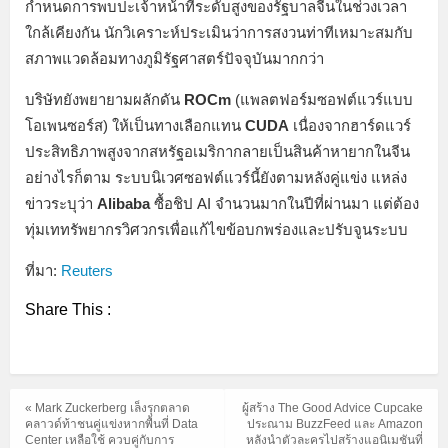
กำหนดการพบปะเจ้าหน้าที่ระดับสูงของรัฐบาลจีนในช่วงเวลา
ใกล้เคียงกัน นักวิเคราะห์ประเมินว่าการสงวนท่าทีเหมาะสมกับ
สภาพแวดล้อมทางภูมิรัฐศาสตร์ปัจจุบันมากกว่า
บริษัทยังพยายามผลักดัน
ROCm
(แพลตฟอร์มซอฟต์แวร์แบบ
โอเพนซอร์ส) ให้เป็นทางเลือกแทน
CUDA
เนื่องจากฮาร์ดแวร์
ประสิทธิภาพสูงจากสหรัฐอเมริกากลายเป็นสินค้าหายากในจีน
อย่างไรก็ตาม ระบบนิเวศซอฟต์แวร์นี้ยังตามหลังคู่แข่ง แหล่ง
ข่าวระบุว่า
Alibaba
ซื้อชิป AI จำนวนมากในปีที่ผ่านมา แต่ต้อง
ทุ่มเททรัพยากรวิศวกรเพื่อแก้ไขข้อบกพร่องและปรับจูนระบบ
ที่มา:
Reuters
Share This :
« Mark Zuckerberg เล็งรุกตลาด
ผู้สร้าง The Good Advice Cupcake
คลาวด์ท้าชนคู่แข่งหากพื้นที่ Data
ประณาม BuzzFeed และ Amazon
Center เหลือใช้ ควบคู่กับการ
หลังนำตัวละครไปสร้างแอนิเมชันที่