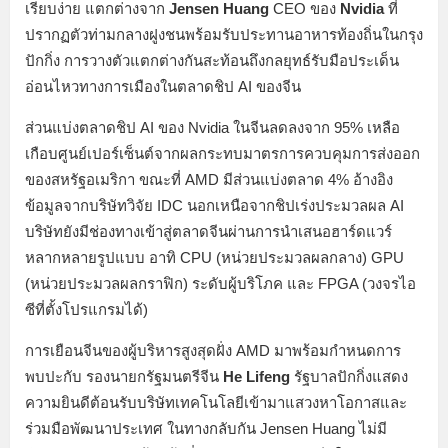
เรียบง่าย แตกต่างจาก
Jensen Huang
CEO ของ
Nvidia
ที่
ปรากฏตัวท่ามกลางฝูงชนพร้อมรับประทานอาหารท้องถิ่นในกรุง
ปักกิ่ง การวางตัวแตกต่างกันสะท้อนถึงกลยุทธ์รับมือประเด็น
อ่อนไหวทางการเมืองในตลาดชิป AI ของจีน
ส่วนแบ่งตลาดชิป AI ของ Nvidia ในจีนลดลงจาก 95% เหลือ
เกือบศูนย์เปอร์เซ็นต์จากผลกระทบมาตรการควบคุมการส่งออก
ของสหรัฐอเมริกา ขณะที่ AMD มีส่วนแบ่งตลาด 4% อ้างอิง
ข้อมูลจากบริษัทวิจัย IDC นอกเหนือจากชิปเร่งประมวลผล AI
บริษัทยังมีช่องทางเข้าสู่ตลาดจีนผ่านการนำเสนอฮาร์ดแวร์
หลากหลายรูปแบบ อาทิ CPU (หน่วยประมวลผลกลาง) GPU
(หน่วยประมวลผลกราฟิก) ระดับผู้บริโภค และ FPGA (วงจรไอ
ซีที่ตั้งโปรแกรมได้)
การเยือนจีนของผู้บริหารสูงสุดฝั่ง AMD มาพร้อมกำหนดการ
พบปะกับ รองนายกรัฐมนตรีจีน
He Lifeng
รัฐบาลปักกิ่งแสดง
ความยินดีต้อนรับบริษัทเทคโนโลยีเข้ามาแสวงหาโอกาสและ
ร่วมมือพัฒนาประเทศ ในทางกลับกัน Jensen Huang ไม่มี