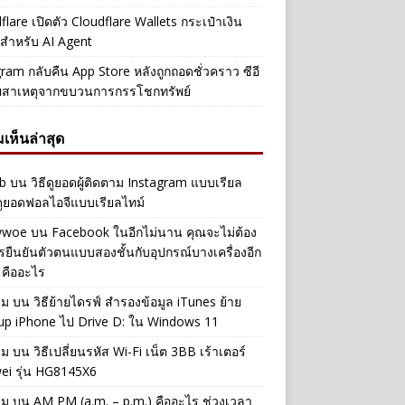
flare เปิดตัว Cloudflare Wallets กระเป๋าเงิน
ัลสำหรับ AI Agent
ram กลับคืน App Store หลังถูกถอดชั่วคราว ซีอี
ยสาเหตุจากขบวนการกรรโชกทรัพย์
เห็นล่าสุด
b
บน
วิธีดูยอดผู้ติดตาม Instagram แบบเรียล
ดูยอดฟอลไอจีแบบเรียลไทม์
iwwoe
บน
Facebook ในอีกไม่นาน คุณจะไม่ต้อง
รยืนยันตัวตนแบบสองชั้นกับอุปกรณ์บางเครื่องอีก
 คืออะไร
าม
บน
วิธีย้ายไดรฟ์ สำรองข้อมูล iTunes ย้าย
up iPhone ไป Drive D: ใน Windows 11
าม
บน
วิธีเปลี่ยนรหัส Wi-Fi เน็ต 3BB เร้าเตอร์
ei รุ่น HG8145X6
าม
บน
AM PM (a.m. – p.m.) คืออะไร ช่วงเวลา