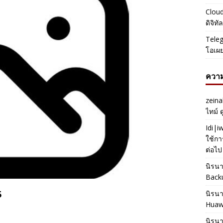
Cloud
ดิจิท
Teleg
โอเผ
ความ
zeina
ไทม์ 
Idi|
ใช้กา
ต่อไป
นิรน
Back
5
นิรน
Huaw
นิรน