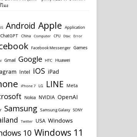
ี่โมง
Apple
Android
Application
IS
ChatGPT
China
CPU
Computer
Dtac
Error
cebook
Games
Facebook Messenger
Google
Huawei
Gmail
HTC
i
iOS
tagram
iPad
Intel
hone
LINE
Meta
LG
iPhone 7
rosoft
OpenAI
NVIDIA
Nokia
Samsung
Samsung Galaxy
r
SONY
ailand
Windows
USA
Twitter
Windows 11
ndows 10