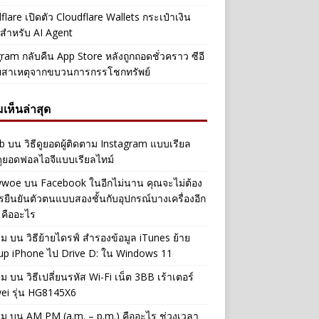
flare เปิดตัว Cloudflare Wallets กระเป๋าเงิน
ัลสำหรับ AI Agent
ram กลับคืน App Store หลังถูกถอดชั่วคราว ซีอี
ยสาเหตุจากขบวนการกรรโชกทรัพย์
เห็นล่าสุด
b
บน
วิธีดูยอดผู้ติดตาม Instagram แบบเรียล
ดูยอดฟอลไอจีแบบเรียลไทม์
iwwoe
บน
Facebook ในอีกไม่นาน คุณจะไม่ต้อง
รยืนยันตัวตนแบบสองชั้นกับอุปกรณ์บางเครื่องอีก
 คืออะไร
าม
บน
วิธีย้ายไดรฟ์ สำรองข้อมูล iTunes ย้าย
up iPhone ไป Drive D: ใน Windows 11
าม
บน
วิธีเปลี่ยนรหัส Wi-Fi เน็ต 3BB เร้าเตอร์
ei รุ่น HG8145X6
าม
บน
AM PM (a.m. – p.m.) คืออะไร ช่วงเวลา