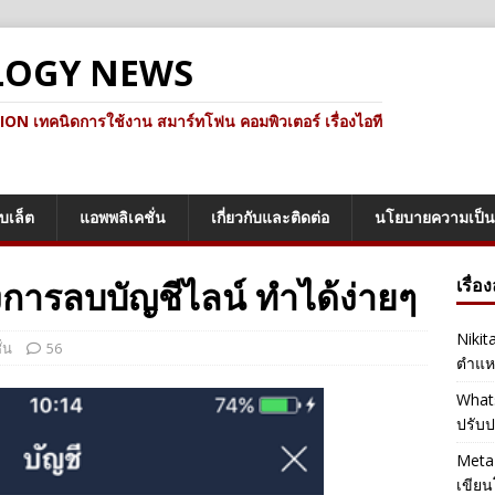
LOGY NEWS
ทคนิดการใช้งาน สมาร์ทโฟน คอมพิวเตอร์ เรื่องไอที
็บเล็ต
แอพพลิเคชั่น
เกี่ยวกับและติดต่อ
นโยบายความเป็น
งการลบบัญชีไลน์ ทำได้ง่ายๆ
เรื่อ
Nikit
่น
56
ตำแหน
Whats
ปรับป
Meta 
เขียน