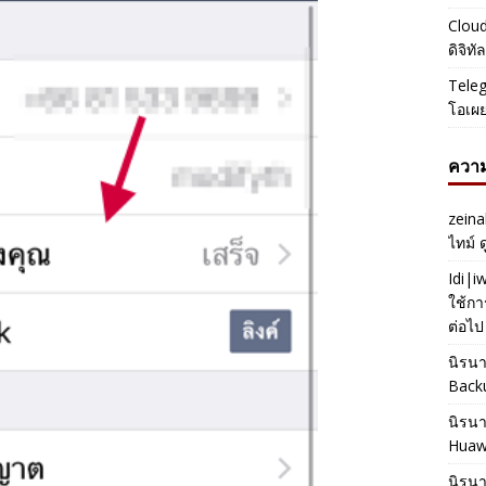
Cloud
ดิจิท
Teleg
โอเผ
ความ
zeina
ไทม์ 
Idi|
ใช้กา
ต่อไป
นิรน
Back
นิรน
Huaw
นิรน