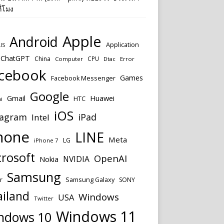
ี่โมง
Apple
Android
Application
IS
ChatGPT
China
CPU
Computer
Dtac
Error
cebook
Games
Facebook Messenger
Google
Huawei
Gmail
HTC
i
iOS
tagram
iPad
Intel
hone
LINE
Meta
LG
iPhone 7
rosoft
OpenAI
NVIDIA
Nokia
Samsung
Samsung Galaxy
r
SONY
ailand
Windows
USA
Twitter
Windows 11
ndows 10