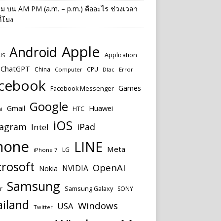
าม
บน
AM PM (a.m. – p.m.) คืออะไร ช่วงเวลา
ี่โมง
Apple
Android
Application
IS
ChatGPT
China
CPU
Computer
Dtac
Error
cebook
Games
Facebook Messenger
Google
Huawei
Gmail
HTC
i
iOS
tagram
iPad
Intel
hone
LINE
Meta
LG
iPhone 7
rosoft
OpenAI
NVIDIA
Nokia
Samsung
r
Samsung Galaxy
SONY
ailand
Windows
USA
Twitter