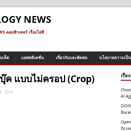
LOGY NEWS
คอมพิวเตอร์ เรื่องไอที
็บเล็ต
แอพพลิเคชั่น
เกี่ยวกับและติดต่อ
นโยบายความเป็น
สบุ๊ค แบบไม่ครอป (Crop)
เรื่อ
Cloud
์
0
AI Ag
DDNS 
อินเท
OpenA
กังว