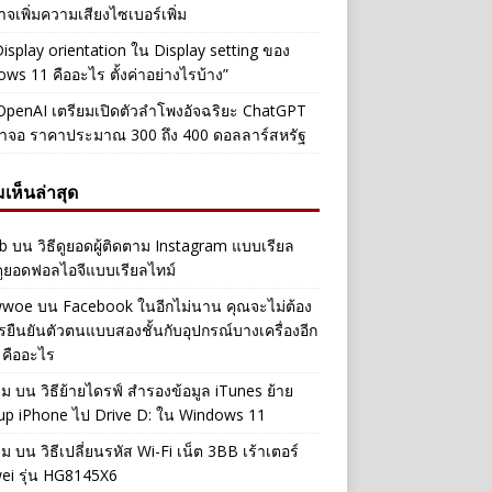
าจเพิ่มความเสียงไซเบอร์เพิ่ม
Display orientation ใน Display setting ของ
ws 11 คืออะไร ตั้งค่าอย่างไรบ้าง”
penAI เตรียมเปิดตัวลำโพงอัจฉริยะ ChatGPT
้าจอ ราคาประมาณ 300 ถึง 400 ดอลลาร์สหรัฐ
เห็นล่าสุด
b
บน
วิธีดูยอดผู้ติดตาม Instagram แบบเรียล
ดูยอดฟอลไอจีแบบเรียลไทม์
iwwoe
บน
Facebook ในอีกไม่นาน คุณจะไม่ต้อง
รยืนยันตัวตนแบบสองชั้นกับอุปกรณ์บางเครื่องอีก
 คืออะไร
าม
บน
วิธีย้ายไดรฟ์ สำรองข้อมูล iTunes ย้าย
up iPhone ไป Drive D: ใน Windows 11
าม
บน
วิธีเปลี่ยนรหัส Wi-Fi เน็ต 3BB เร้าเตอร์
ei รุ่น HG8145X6