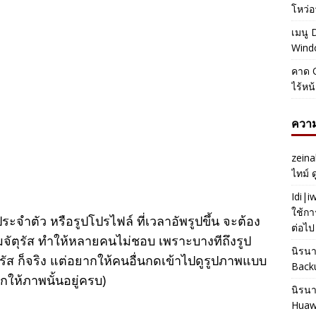
โหว่อ
เมนู 
Windo
คาด O
ไร้หน
ความ
zeina
ไทม์ 
Idi|
ใช้กา
จำตัว หรือรูปโปรไฟล์ ที่เวลาอัพรูปขึ้น จะต้อง
ต่อไป
ยมจัตุรัส ทำให้หลายคนไม่ชอบ เพราะบางทีถึงรูป
นิรน
ุรัส ก็จริง แต่อยากให้คนอื่นกดเข้าไปดูรูปภาพแบบ
Back
กให้ภาพนั้นอยู่ครบ)
นิรน
Huaw