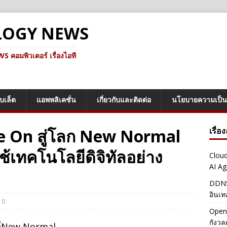
LOGY NEWS
คอมพิวเตอร์ เรื่องไอที
็บเล็ต
แอพพลิเคชั่น
เกี่ยวกับและติดต่อ
นโยบายความเป็น
ove On สู่โลก New Normal
เรื่อ
ใช้เทคโนโลยีดิจิทัลอย่าง
Cloud
AI Ag
DDNS 
อินเท
0
OpenA
กังว