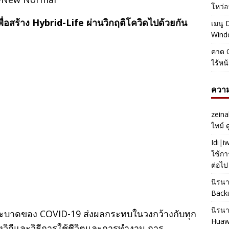
โหว่อ
ย เพื่อสร้าง Hybrid-Life ผ่านวิกฤติโควิดไปด้วยกัน
เมนู 
Windo
คาด O
ไร้หน
ความ
zeina
ไทม์ 
Idi|
ใช้กา
ต่อไป
นิรน
Back
นิรน
รระบาดของ COVID-19 ส่งผลกระทบในวงกว้างกับทุก
Huaw
ลงวิถีและวิธีการใช้ชีวิตและการทำงาน การ