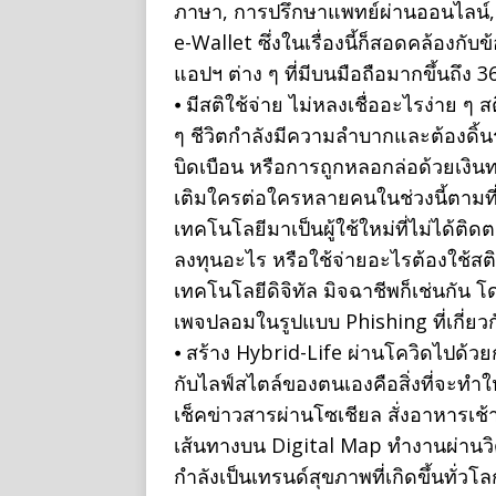
ภาษา, การปรึกษาแพทย์ผ่านออนไลน์, 
e-Wallet ซึ่งในเรื่องนี้ก็สอดคล้องกับ
แอปฯ ต่าง ๆ ที่มีบนมือถือมากขึ้นถึง
⦁ มีสติใช้จ่าย ไม่หลงเชื่ออะไรง่าย ๆ
ๆ ชีวิตกำลังมีความลำบากและต้องดิ้น
บิดเบือน หรือการถูกหลอกล่อด้วยเงินท
เติมใครต่อใครหลายคนในช่วงนี้ตามที่เห
เทคโนโลยีมาเป็นผู้ใช้ใหม่ที่ไม่ได้ต
ลงทุนอะไร หรือใช้จ่ายอะไรต้องใช้สติ คิ
เทคโนโลยีดิจิทัล มิจฉาชีพก็เช่นกัน
เพจปลอมในรูปแบบ Phishing ที่เกี่ยวกั
⦁ สร้าง Hybrid-Life ผ่านโควิดไปด้วย
กับไลฟ์สไตล์ของตนเองคือสิ่งที่จะทำใ
เช็คข่าวสารผ่านโซเชียล สั่งอาหารเ
เส้นทางบน Digital Map ทำงานผ่านวิดี
กำลังเป็นเทรนด์สุขภาพที่เกิดขึ้นทั่