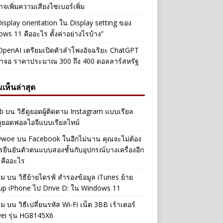
าจเพิ่มความเสียงไซเบอร์เพิ่ม
Display orientation ใน Display setting ของ
ws 11 คืออะไร ตั้งค่าอย่างไรบ้าง”
penAI เตรียมเปิดตัวลำโพงอัจฉริยะ ChatGPT
้าจอ ราคาประมาณ 300 ถึง 400 ดอลลาร์สหรัฐ
เห็นล่าสุด
b
บน
วิธีดูยอดผู้ติดตาม Instagram แบบเรียล
ดูยอดฟอลไอจีแบบเรียลไทม์
iwwoe
บน
Facebook ในอีกไม่นาน คุณจะไม่ต้อง
รยืนยันตัวตนแบบสองชั้นกับอุปกรณ์บางเครื่องอีก
 คืออะไร
าม
บน
วิธีย้ายไดรฟ์ สำรองข้อมูล iTunes ย้าย
up iPhone ไป Drive D: ใน Windows 11
าม
บน
วิธีเปลี่ยนรหัส Wi-Fi เน็ต 3BB เร้าเตอร์
ei รุ่น HG8145X6