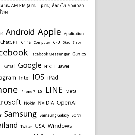
าม
บน
AM PM (a.m. – p.m.) คืออะไร ช่วงเวลา
ี่โมง
Apple
Android
Application
IS
ChatGPT
China
CPU
Computer
Dtac
Error
cebook
Games
Facebook Messenger
Google
Huawei
Gmail
HTC
i
iOS
tagram
iPad
Intel
hone
LINE
Meta
LG
iPhone 7
rosoft
OpenAI
NVIDIA
Nokia
Samsung
r
Samsung Galaxy
SONY
ailand
Windows
USA
Twitter