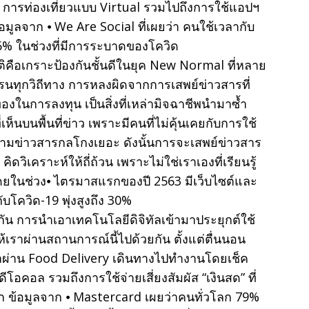
การท่องเที่ยวแบบ Virtual รวมไปถึงการใช้แอปฯ
ข้อมูลจาก ⦁ We Are Social ที่เผยว่า คนใช้เวลากับ
 36% ในช่วงที่มีการระบาดของโควิด
 สติคือเกราะป้องกันชั้นดีในยุค New Normal ที่หลาย
รนทุกวิถีทาง การหลงผิดจากการเสพย์ข่าวสารที่
องในการลงทุน เป็นสิ่งที่เหล่ามิจฉาชีพนำมาซ้ำ
็นบนพื้นที่ข่าว เพราะมีคนที่ไม่คุ้นเคยกับการใช้
ิดตามข่าวสารกลโกงเยอะ ดังนั้นการจะเสพย์ข่าวสาร
ดวิเคราะห์ให้ถี่ถ้วน เพราะไม่ใช่เราเองที่เรียนรู้
 โดยในช่วง⦁ ไตรมาสแรกของปี 2563 มีเว็บไซต์และ
บโควิด-19 พุ่งสูงถึง 30%
กัน การนำเอาเทคโนโลยีดิจิทัลเข้ามาประยุกต์ใช้
ห้เราผ่านสถานการณ์นี้ไปด้วยกัน ตั้งแต่ตื่นนอน
ช้าผ่าน Food Delivery เดินทางไปทำงานโดยเช็ค
โอคอล รวมถึงการใช้จ่ายเสี่ยงสัมผัส “เงินสด” ที่
วโลก ข้อมูลจาก ⦁ Mastercard เผยว่าคนทั่วโลก 79%