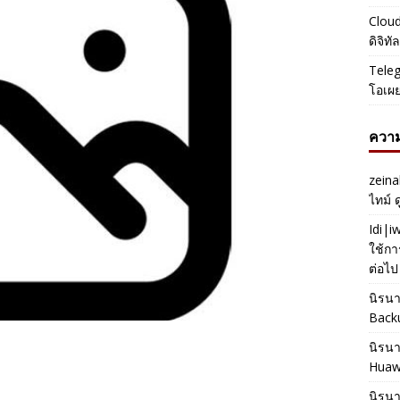
Cloud
ดิจิท
Teleg
โอเผ
ความ
zeina
ไทม์ 
Idi|
ใช้กา
ต่อไป
นิรน
Back
นิรน
Huaw
นิรน