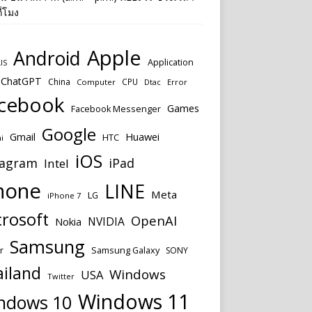
ี่โมง
Apple
Android
Application
IS
ChatGPT
China
CPU
Computer
Dtac
Error
cebook
Games
Facebook Messenger
Google
Huawei
Gmail
HTC
i
iOS
tagram
iPad
Intel
hone
LINE
Meta
LG
iPhone 7
rosoft
OpenAI
NVIDIA
Nokia
Samsung
Samsung Galaxy
r
SONY
ailand
Windows
USA
Twitter
Windows 11
ndows 10