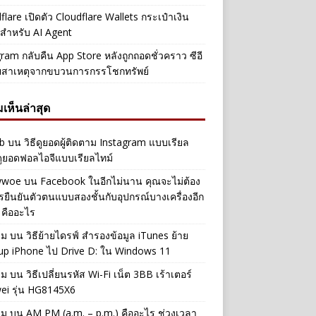
flare เปิดตัว Cloudflare Wallets กระเป๋าเงิน
ัลสำหรับ AI Agent
ram กลับคืน App Store หลังถูกถอดชั่วคราว ซีอี
ยสาเหตุจากขบวนการกรรโชกทรัพย์
เห็นล่าสุด
b
บน
วิธีดูยอดผู้ติดตาม Instagram แบบเรียล
ดูยอดฟอลไอจีแบบเรียลไทม์
iwwoe
บน
Facebook ในอีกไม่นาน คุณจะไม่ต้อง
รยืนยันตัวตนแบบสองชั้นกับอุปกรณ์บางเครื่องอีก
 คืออะไร
าม
บน
วิธีย้ายไดรฟ์ สำรองข้อมูล iTunes ย้าย
up iPhone ไป Drive D: ใน Windows 11
าม
บน
วิธีเปลี่ยนรหัส Wi-Fi เน็ต 3BB เร้าเตอร์
ei รุ่น HG8145X6
าม
บน
AM PM (a.m. – p.m.) คืออะไร ช่วงเวลา