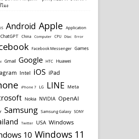
ี่โมง
Apple
Android
Application
IS
ChatGPT
China
CPU
Computer
Dtac
Error
cebook
Games
Facebook Messenger
Google
Huawei
Gmail
HTC
i
iOS
tagram
iPad
Intel
hone
LINE
Meta
LG
iPhone 7
rosoft
OpenAI
NVIDIA
Nokia
Samsung
Samsung Galaxy
r
SONY
ailand
Windows
USA
Twitter
Windows 11
ndows 10