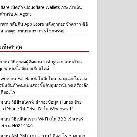
flare เปิดตัว Cloudflare Wallets กระเป๋าเงิน
ัลสำหรับ AI Agent
ram กลับคืน App Store หลังถูกถอดชั่วคราว ซีอี
ยสาเหตุจากขบวนการกรรโชกทรัพย์
เห็นล่าสุด
b
บน
วิธีดูยอดผู้ติดตาม Instagram แบบเรียล
ดูยอดฟอลไอจีแบบเรียลไทม์
iwwoe
บน
Facebook ในอีกไม่นาน คุณจะไม่ต้อง
รยืนยันตัวตนแบบสองชั้นกับอุปกรณ์บางเครื่องอีก
 คืออะไร
าม
บน
วิธีย้ายไดรฟ์ สำรองข้อมูล iTunes ย้าย
up iPhone ไป Drive D: ใน Windows 11
าม
บน
วิธีเปลี่ยนรหัส Wi-Fi เน็ต 3BB เร้าเตอร์
ei รุ่น HG8145X6
าม
บน
AM PM (a.m. – p.m.) คืออะไร ช่วงเวลา