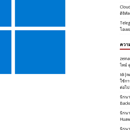
Cloud
ดิจิท
Teleg
โอเผ
ความ
zeina
ไทม์ 
Idi|
ใช้กา
ต่อไป
นิรน
Back
นิรน
Huaw
นิรน