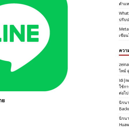
ตำแหน
Whats
ปรับป
Meta 
เขียน
ความ
zeina
ไทม์ 
Idi|
ใช้กา
ต่อไป
าย
นิรน
Back
นิรน
Huaw