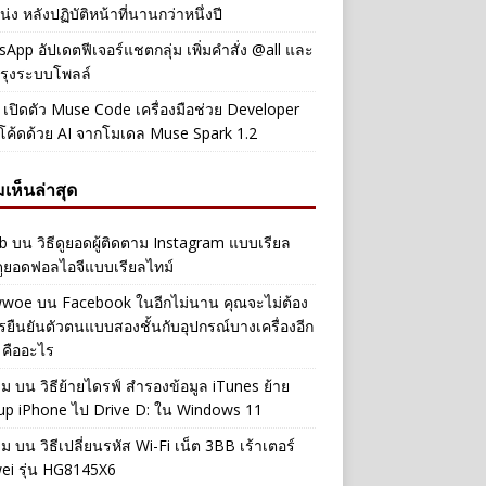
่ง หลังปฏิบัติหน้าที่นานกว่าหนึ่งปี
App อัปเดตฟีเจอร์แชตกลุ่ม เพิ่มคำสั่ง @all และ
รุงระบบโพลล์
เปิดตัว Muse Code เครื่องมือช่วย Developer
โค้ดด้วย AI จากโมเดล Muse Spark 1.2
เห็นล่าสุด
b
บน
วิธีดูยอดผู้ติดตาม Instagram แบบเรียล
ดูยอดฟอลไอจีแบบเรียลไทม์
iwwoe
บน
Facebook ในอีกไม่นาน คุณจะไม่ต้อง
รยืนยันตัวตนแบบสองชั้นกับอุปกรณ์บางเครื่องอีก
 คืออะไร
าม
บน
วิธีย้ายไดรฟ์ สำรองข้อมูล iTunes ย้าย
up iPhone ไป Drive D: ใน Windows 11
าม
บน
วิธีเปลี่ยนรหัส Wi-Fi เน็ต 3BB เร้าเตอร์
ei รุ่น HG8145X6