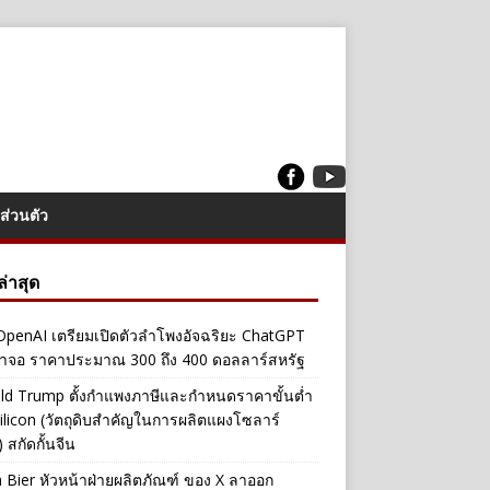
ส่วนตัว
งล่าสุด
penAI เตรียมเปิดตัวลำโพงอัจฉริยะ ChatGPT
้าจอ ราคาประมาณ 300 ถึง 400 ดอลลาร์สหรัฐ
ld Trump ตั้งกำแพงภาษีและกำหนดราคาขั้นต่ำ
ilicon (วัตถุดิบสำคัญในการผลิตแผงโซลาร์
 สกัดกั้นจีน
a Bier หัวหน้าฝ่ายผลิตภัณฑ์ ของ X ลาออก