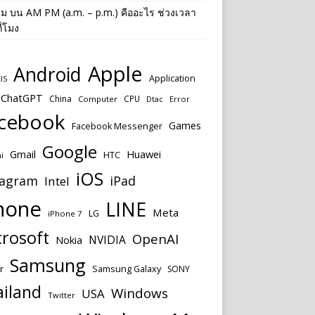
าม
บน
AM PM (a.m. – p.m.) คืออะไร ช่วงเวลา
ี่โมง
Apple
Android
Application
IS
ChatGPT
China
CPU
Computer
Dtac
Error
cebook
Games
Facebook Messenger
Google
Huawei
Gmail
HTC
i
iOS
tagram
iPad
Intel
hone
LINE
Meta
LG
iPhone 7
rosoft
OpenAI
NVIDIA
Nokia
Samsung
r
Samsung Galaxy
SONY
ailand
Windows
USA
Twitter