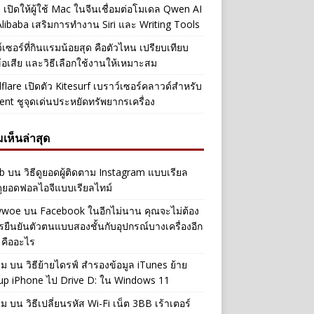
 เปิดให้ผู้ใช้ Mac ในจีนเชื่อมต่อโมเดล Qwen AI
libaba เสริมการทำงาน Siri และ Writing Tools
์เซอร์ที่กินแรมน้อยสุด คือตัวไหน เปรียบเทียบ
ข้อเสีย และวิธีเลือกใช้งานให้เหมาะสม
flare เปิดตัว Kitesurf เบราว์เซอร์คลาวด์สำหรับ
ent ชูจุดเด่นประหยัดทรัพยากรเครื่อง
เห็นล่าสุด
b
บน
วิธีดูยอดผู้ติดตาม Instagram แบบเรียล
ดูยอดฟอลไอจีแบบเรียลไทม์
iwwoe
บน
Facebook ในอีกไม่นาน คุณจะไม่ต้อง
รยืนยันตัวตนแบบสองชั้นกับอุปกรณ์บางเครื่องอีก
 คืออะไร
าม
บน
วิธีย้ายไดรฟ์ สำรองข้อมูล iTunes ย้าย
up iPhone ไป Drive D: ใน Windows 11
าม
บน
วิธีเปลี่ยนรหัส Wi-Fi เน็ต 3BB เร้าเตอร์