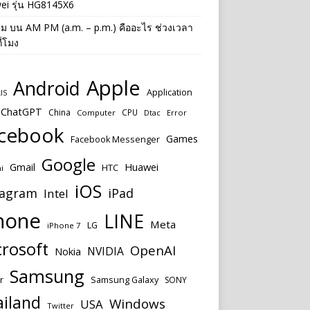
ei รุ่น HG8145X6
าม
บน
AM PM (a.m. – p.m.) คืออะไร ช่วงเวลา
ี่โมง
Apple
Android
Application
IS
ChatGPT
China
CPU
Computer
Dtac
Error
cebook
Games
Facebook Messenger
Google
Huawei
Gmail
HTC
i
iOS
tagram
iPad
Intel
hone
LINE
Meta
LG
iPhone 7
rosoft
OpenAI
NVIDIA
Nokia
Samsung
r
Samsung Galaxy
SONY
ailand
Windows
USA
Twitter