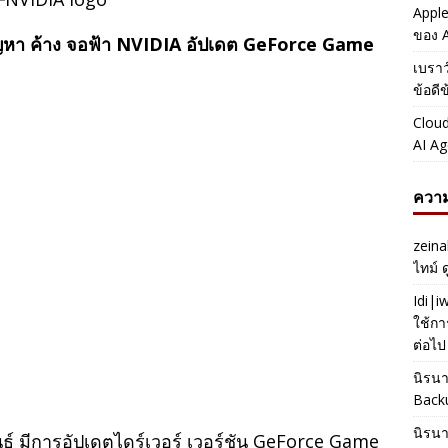
Apple
ของ A
หา ค้าง จอฟ้า NVIDIA อัปเดต GeForce Game
เบราว
ข้อดี
Cloud
AI Ag
ความ
zeina
ไทม์ 
Idi|
ใช้กา
ต่อไป
นิรน
Back
นิรน
ันธ์ มีการอัปเดตไดร์เวอร์ เวอร์ชัน GeForce Game