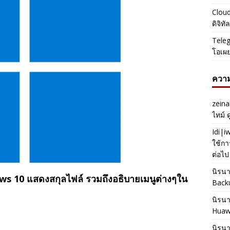
Cloud
ดิจิท
Teleg
โอเผ
ความ
zeina
ไทม์ 
Idi|
ใช้กา
ต่อไป
นิรน
s 10 แสดงสกุลไฟล์ รวมถึงอธิบายเมนูต่างๆใน
Back
นิรน
Huaw
นิรน