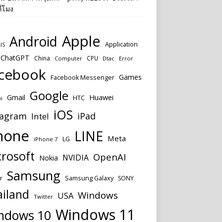
ี่โมง
Apple
Android
Application
IS
ChatGPT
China
CPU
Computer
Dtac
Error
cebook
Games
Facebook Messenger
Google
Huawei
Gmail
HTC
i
iOS
tagram
iPad
Intel
hone
LINE
Meta
LG
iPhone 7
rosoft
OpenAI
NVIDIA
Nokia
Samsung
Samsung Galaxy
r
SONY
ailand
Windows
USA
Twitter
Windows 11
ndows 10