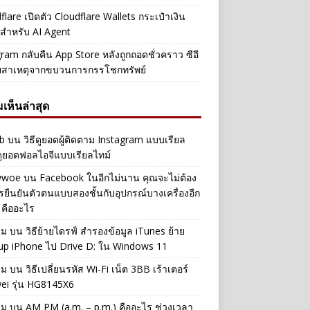
flare เปิดตัว Cloudflare Wallets กระเป๋าเงิน
ัลสำหรับ AI Agent
ram กลับคืน App Store หลังถูกถอดชั่วคราว ซีอี
ยสาเหตุจากขบวนการกรรโชกทรัพย์
เห็นล่าสุด
b
บน
วิธีดูยอดผู้ติดตาม Instagram แบบเรียล
ดูยอดฟอลไอจีแบบเรียลไทม์
iwwoe
บน
Facebook ในอีกไม่นาน คุณจะไม่ต้อง
รยืนยันตัวตนแบบสองชั้นกับอุปกรณ์บางเครื่องอีก
 คืออะไร
าม
บน
วิธีย้ายไดรฟ์ สำรองข้อมูล iTunes ย้าย
up iPhone ไป Drive D: ใน Windows 11
าม
บน
วิธีเปลี่ยนรหัส Wi-Fi เน็ต 3BB เร้าเตอร์
ei รุ่น HG8145X6
าม
บน
AM PM (a.m. – p.m.) คืออะไร ช่วงเวลา