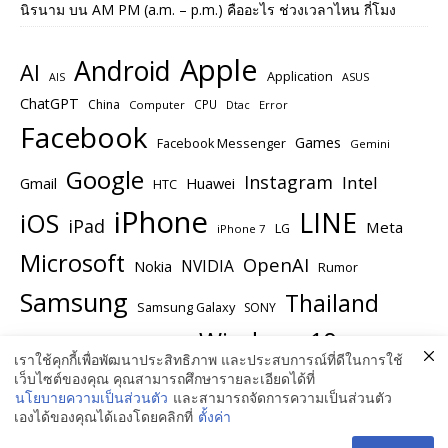
นิรนาม
บน
AM PM (a.m. – p.m.) คืออะไร ช่วงเวลาไหน กี่โมง
Apple
Android
AI
Application
ASUS
AIS
ChatGPT
China
CPU
Computer
Dtac
Error
Facebook
Games
Facebook Messenger
Gemini
Google
Instagram
Intel
Huawei
Gmail
HTC
iPhone
LINE
iOS
iPad
Meta
LG
iPhone 7
Microsoft
OpenAI
NVIDIA
Nokia
Rumor
Samsung
Thailand
Samsung Galaxy
SONY
Windows 10
Windows
USA
Twitter
เราใช้คุกกี้เพื่อพัฒนาประสิทธิภาพ และประสบการณ์ที่ดีในการใช้
Windows 11
เว็บไซต์ของคุณ คุณสามารถศึกษารายละเอียดได้ที่
YouTube
Windows Insider Preview
นโยบายความเป็นส่วนตัว
และสามารถจัดการความเป็นส่วนตัว
เองได้ของคุณได้เองโดยคลิกที่
ตั้งค่า