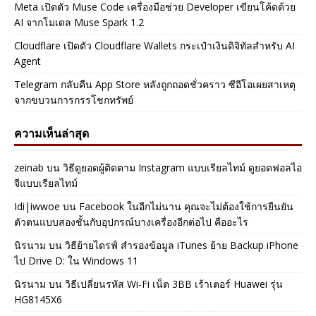
Meta เปิดตัว Muse Code เครื่องมือช่วย Developer เขียนโค้ดด้วย
AI จากโมเดล Muse Spark 1.2
Cloudflare เปิดตัว Cloudflare Wallets กระเป๋าเงินดิจิทัลสำหรับ AI
Agent
Telegram กลับคืน App Store หลังถูกถอดชั่วคราว ซีอีโอเผยสาเหตุ
จากขบวนการกรรโชกทรัพย์
ความเห็นล่าสุด
zeinab
บน
วิธีดูยอดผู้ติดตาม Instagram แบบเรียลไทม์ ดูยอดฟอลไอ
จีแบบเรียลไทม์
Idi|iwwoe
บน
Facebook ในอีกไม่นาน คุณจะไม่ต้องใช้การยืนยัน
ตัวตนแบบสองชั้นกับอุปกรณ์บางเครื่องอีกต่อไป คืออะไร
นิรนาม
บน
วิธีย้ายไดรฟ์ สำรองข้อมูล iTunes ย้าย Backup iPhone
ไป Drive D: ใน Windows 11
นิรนาม
บน
วิธีเปลี่ยนรหัส Wi-Fi เน็ต 3BB เร้าเตอร์ Huawei รุ่น
HG8145X6