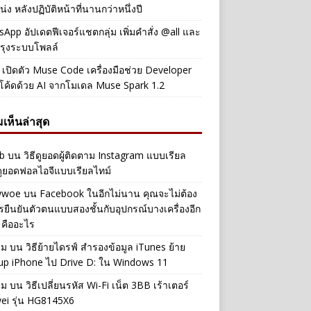
่ง หลังปฏิบัติหน้าที่นานกว่าหนึ่งปี
App อัปเดตฟีเจอร์แชตกลุ่ม เพิ่มคำสั่ง @all และ
รุงระบบโพลล์
เปิดตัว Muse Code เครื่องมือช่วย Developer
โค้ดด้วย AI จากโมเดล Muse Spark 1.2
เห็นล่าสุด
b
บน
วิธีดูยอดผู้ติดตาม Instagram แบบเรียล
ดูยอดฟอลไอจีแบบเรียลไทม์
iwwoe
บน
Facebook ในอีกไม่นาน คุณจะไม่ต้อง
รยืนยันตัวตนแบบสองชั้นกับอุปกรณ์บางเครื่องอีก
 คืออะไร
าม
บน
วิธีย้ายไดรฟ์ สำรองข้อมูล iTunes ย้าย
up iPhone ไป Drive D: ใน Windows 11
าม
บน
วิธีเปลี่ยนรหัส Wi-Fi เน็ต 3BB เร้าเตอร์
ei รุ่น HG8145X6