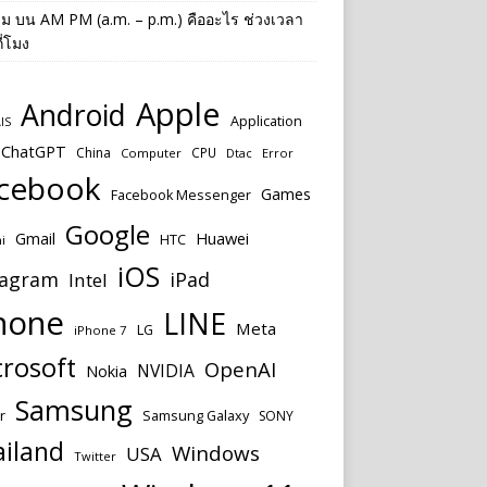
าม
บน
AM PM (a.m. – p.m.) คืออะไร ช่วงเวลา
ี่โมง
Apple
Android
Application
IS
ChatGPT
China
CPU
Computer
Dtac
Error
cebook
Games
Facebook Messenger
Google
Huawei
Gmail
HTC
i
iOS
tagram
iPad
Intel
hone
LINE
Meta
LG
iPhone 7
rosoft
OpenAI
NVIDIA
Nokia
Samsung
r
Samsung Galaxy
SONY
ailand
Windows
USA
Twitter