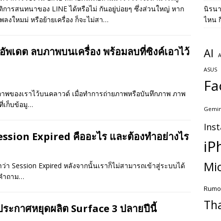
ติการสนทนาของ LINE ได้หรือไม่ กันอยู่บ่อยๆ ซึ่งส่วนใหญ่ หาก
นิรน
ลงใหมม่ หรือย้ายเครื่อง ก็จะไม่สา…
ไหน ก
พเดต ลบภาพบนเครื่อง พร้อมลบที่ซิงค์เอาไว้
AI
A
ASUS
Fa
ค์ภาพของเราไว้บนคลาวด์ เมื่อทำการถ่ายภาพหรือบันทึกภาพ ภาพ
่เก็บข้อมู…
Gemin
Ins
ession Expired คืออะไร และต้องทำอย่างไร
iP
Mic
าว่า Session Expired หลังจากนั้นเราก็ไม่สามารถเข้าสู่ระบบได้
ิดคำถาม…
Rumo
Th
ระกาศหยุดผลิต Surface 3 ปลายปีนี้