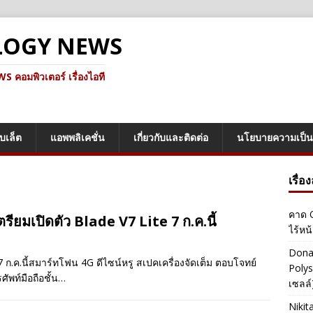
LOGY NEWS
คอมพิวเตอร์ เรื่องไอที
็บเล็ต
แอพพลิเคชั่น
เกี่ยวกับและติดต่อ
นโยบายความเป็น
เรื่อ
คาด O
ียมเปิดตัว Blade V7 Lite 7 ก.ค.นี้
ไร้หน
Dona
7 ก.ค.นี้สมาร์ทโฟน 4G ดีไซน์หรู สเปคเครื่องจัดเต็ม ตอบโจทย์
Polys
ัพท์มือถือชั้น…
เซลล์)
Nikit