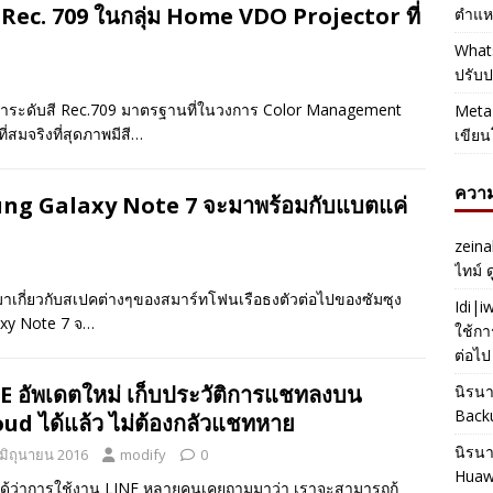
สี Rec. 709 ในกลุ่ม Home VDO Projector ที่
ตำแหน
Whats
ปรับป
ละนำระดับสี Rec.709 มาตรฐานที่ในวงการ Color Management
Meta 
สมจริงที่สุดภาพมีสี…
เขียน
ความ
msung Galaxy Note 7 จะมาพร้อมกับแบตแค่
zeina
ไทม์ 
อกมาเกี่ยวกับสเปคต่างๆของสมาร์ทโฟนเรือธงตัวต่อไปของซัมซุง
Idi|
laxy Note 7 จ…
ใช้กา
ต่อไป
E อัพเดตใหม่ เก็บประวัติการแชทลงบน
นิรน
Back
oud ได้แล้ว ไม่ต้องกลัวแชทหาย
นิรน
 มิถุนายน 2016
modify
0
Huaw
ได้ว่าการใช้งาน LINE หลายคนเคยถามมาว่า เราจะสามารถกู้