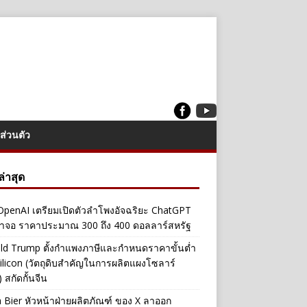
ส่วนตัว
งล่าสุด
penAI เตรียมเปิดตัวลำโพงอัจฉริยะ ChatGPT
้าจอ ราคาประมาณ 300 ถึง 400 ดอลลาร์สหรัฐ
ld Trump ตั้งกำแพงภาษีและกำหนดราคาขั้นต่ำ
ilicon (วัตถุดิบสำคัญในการผลิตแผงโซลาร์
 สกัดกั้นจีน
a Bier หัวหน้าฝ่ายผลิตภัณฑ์ ของ X ลาออก