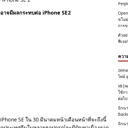
Perpl
ี่อาจมีผลกระทบต่อ iPhone SE2
OpenA
ขโมยค
การข
ตัวอย
ฟีเจอ
ความ
zeina
ไทม์ 
Idi|
ใช้กา
ต่อไป
นิรน
Back
iPhone SE ใน 30 มีนาคมหน้าเดือนหน้าที่จะถึงนี้
นิรน
จากประเทศจีนในหลายๆอุปกรณ์จะมีปัญหาเนื่องจาก