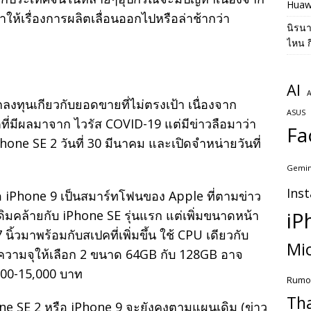
Huaw
้เรื่องการผลิตเลื่อนออกไปหรือล่าช้ากว่า
นิรน
ไหน ก
AI
A
ลงทุนเกียวกับยอดขายที่ไม่ตรงเป้า เนื่องจาก
ASUS
มีผลมาจาก ไวรัส COVID-19 แต่มีข่าวลือมาว่า
Fa
one SE 2 วันที่ 30 มีนาคม และเปิดจำหน่ายวันที่
Gemin
Ins
อ iPhone 9 เป็นสมาร์ทโฟนของ Apple ที่ตามข่าว
มคล้ายกับ iPhone SE รุ่นแรก แต่เพิ่มขนาดหน้า
iP
นิ้วมาพร้อมกับสเปคที่เพิ่มขึ้น ใช้ CPU เดียวกับ
Mic
ความจุให้เลือก 2 ขนาด 64GB กับ 128GB อาจ
00-15,000 บาท
Rumo
Th
ne SE 2 หรือ iPhone 9 จะยังคงตามแผนเดิม (ข่าว