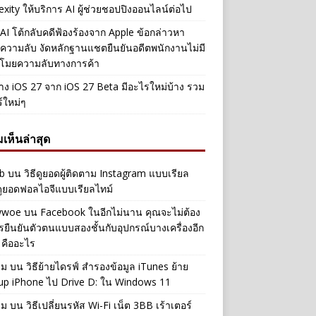
exity ให้บริการ AI ผู้ช่วยชอปปิงออนไลน์ต่อไป
I โต้กลับคดีฟ้องร้องจาก Apple ข้อกล่าวหา
วามลับ งัดหลักฐานแชตยืนยันอดีตพนักงานไม่มี
โมยความลับทางการค้า
่าง iOS 27 จาก iOS 27 Beta มีอะไรใหม่บ้าง รวม
ร์ใหม่ๆ
เห็นล่าสุด
b
บน
วิธีดูยอดผู้ติดตาม Instagram แบบเรียล
ดูยอดฟอลไอจีแบบเรียลไทม์
iwwoe
บน
Facebook ในอีกไม่นาน คุณจะไม่ต้อง
รยืนยันตัวตนแบบสองชั้นกับอุปกรณ์บางเครื่องอีก
 คืออะไร
าม
บน
วิธีย้ายไดรฟ์ สำรองข้อมูล iTunes ย้าย
up iPhone ไป Drive D: ใน Windows 11
าม
บน
วิธีเปลี่ยนรหัส Wi-Fi เน็ต 3BB เร้าเตอร์