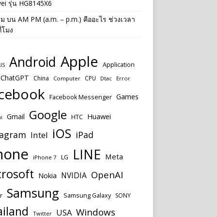
ei รุ่น HG8145X6
าม
บน
AM PM (a.m. – p.m.) คืออะไร ช่วงเวลา
ี่โมง
Apple
Android
Application
IS
ChatGPT
China
CPU
Computer
Dtac
Error
cebook
Games
Facebook Messenger
Google
Huawei
Gmail
HTC
i
iOS
tagram
iPad
Intel
hone
LINE
Meta
LG
iPhone 7
rosoft
OpenAI
NVIDIA
Nokia
Samsung
Samsung Galaxy
r
SONY
ailand
Windows
USA
Twitter